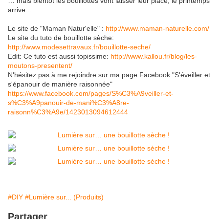
… mais bientôt les bouillottes vont laisser leur place, le printemps
arrive…
Le site de "Maman Natur'elle" :
http://www.maman-naturelle.com/
Le site du tuto de bouillotte sèche:
http://www.modesettravaux.fr/bouillotte-seche/
Edit: Ce tuto est aussi topissime:
http://www.kallou.fr/blog/les-
moutons-presentent/
N'hésitez pas à me rejoindre sur ma page Facebook "S'éveiller et
s'épanouir de manière raisonnée"
https://www.facebook.com/pages/S%C3%A9veiller-et-
s%C3%A9panouir-de-mani%C3%A8re-
raisonn%C3%A9e/1423013094612444
#DIY
#Lumière sur... (Produits)
Partager