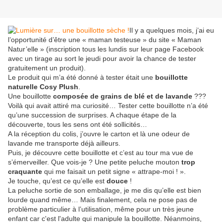
Il y a quelques mois, j’ai eu
l’opportunité d’être une « maman testeuse » du site « Maman
Natur’elle » (inscription tous les lundis sur leur page Facebook
avec un tirage au sort le jeudi pour avoir la chance de tester
gratuitement un produit).
Le produit qui m’a été donné à tester était une
bouillotte
naturelle Cosy Plush
.
Une bouillotte
composée de grains de blé et de lavande
???
Voilà qui avait attiré ma curiosité… Tester cette bouillotte n’a été
qu’une succession de surprises. A chaque étape de la
découverte, tous les sens ont été sollicités…
A la réception du colis, j’ouvre le carton et là une odeur de
lavande me transporte déjà ailleurs.
Puis, je découvre cette bouillotte et c’est au tour ma vue de
s’émerveiller. Que vois-je ? Une petite peluche mouton
trop
craquante
qui me faisait un petit signe « attrape-moi ! ».
Je touche, qu’est ce qu’elle est
douce
!
La peluche sortie de son emballage, je me dis qu’elle est bien
lourde quand même… Mais finalement, cela ne pose pas de
problème particulier à l’utilisation, même pour un très jeune
enfant car c'est l'adulte qui manipule la bouillotte. Néanmoins,