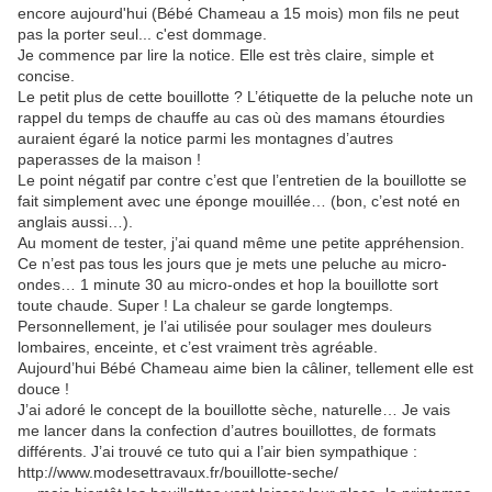
encore aujourd'hui (Bébé Chameau a 15 mois) mon fils ne peut
pas la porter seul... c'est dommage.
Je commence par lire la notice. Elle est très claire, simple et
concise.
Le petit plus de cette bouillotte ? L’étiquette de la peluche note un
rappel du temps de chauffe au cas où des mamans étourdies
auraient égaré la notice parmi les montagnes d’autres
paperasses de la maison !
Le point négatif par contre c’est que l’entretien de la bouillotte se
fait simplement avec une éponge mouillée… (bon, c’est noté en
anglais aussi…).
Au moment de tester, j’ai quand même une petite appréhension.
Ce n’est pas tous les jours que je mets une peluche au micro-
ondes… 1 minute 30 au micro-ondes et hop la bouillotte sort
toute chaude. Super ! La chaleur se garde longtemps.
Personnellement, je l’ai utilisée pour soulager mes douleurs
lombaires, enceinte, et c’est vraiment très agréable.
Aujourd’hui Bébé Chameau aime bien la câliner, tellement elle est
douce !
J’ai adoré le concept de la bouillotte sèche, naturelle… Je vais
me lancer dans la confection d’autres bouillottes, de formats
différents. J’ai trouvé ce tuto qui a l’air bien sympathique :
http://www.modesettravaux.fr/bouillotte-seche/