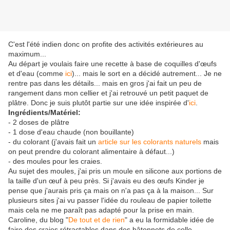
C'est l'été indien donc on profite des activités extérieures au
maximum...
Au départ je voulais faire une recette à base de coquilles d'œufs
et d'eau (comme
ici
)... mais le sort en a décidé autrement... Je ne
rentre pas dans les détails... mais en gros j'ai fait un peu de
rangement dans mon cellier et j'ai retrouvé un petit paquet de
plâtre. Donc je suis plutôt partie sur une idée inspirée d'
ici
.
Ingrédients/Matériel:
- 2 doses de plâtre
- 1 dose d'eau chaude (non bouillante)
- du colorant (j'avais fait un
article sur les colorants naturels
mais
on peut prendre du colorant alimentaire à défaut...)
- des moules pour les craies.
Au sujet des moules, j'ai pris un moule en silicone aux portions de
la taille d'un œuf à peu près. Si j'avais eu des œufs Kinder je
pense que j'aurais pris ça mais on n'a pas ça à la maison... Sur
plusieurs sites j'ai vu passer l'idée du rouleau de papier toilette
mais cela ne me paraît pas adapté pour la prise en main.
Caroline, du blog "
De tout et de rien
" a eu la formidable idée de
faire des craies rétractables dans des bâtonnets de colle.