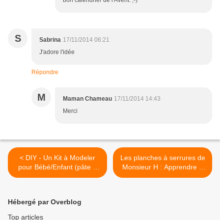
bon calendrier de l'Avent. ;-)
S
Sabrina
17/11/2014 06:21
J'adore l'idée
Répondre
M
Maman Chameau
17/11/2014 14:43
Merci
< DIY - Un Kit à Modeler
Les planches à serrures de
pour Bébé/Enfant (pâte à
Monsieur H : Apprendre à
modeler et sable de lune...
ouvrir et fermer des
comestibles!)
serrures >
Hébergé par Overblog
Top articles