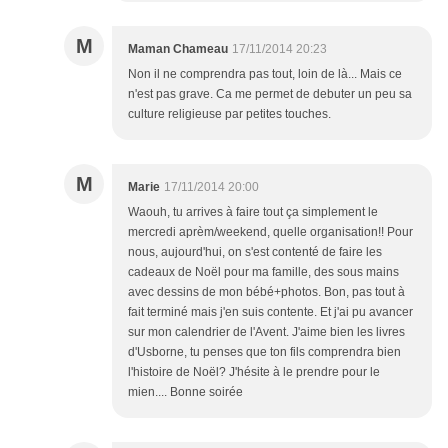
M
Maman Chameau
17/11/2014 20:23
Non il ne comprendra pas tout, loin de là... Mais ce
n'est pas grave. Ca me permet de debuter un peu sa
culture religieuse par petites touches.
M
Marie
17/11/2014 20:00
Waouh, tu arrives à faire tout ça simplement le
mercredi aprèm/weekend, quelle organisation!! Pour
nous, aujourd'hui, on s'est contenté de faire les
cadeaux de Noël pour ma famille, des sous mains
avec dessins de mon bébé+photos. Bon, pas tout à
fait terminé mais j'en suis contente. Et j'ai pu avancer
sur mon calendrier de l'Avent. J'aime bien les livres
d'Usborne, tu penses que ton fils comprendra bien
l'histoire de Noël? J'hésite à le prendre pour le
mien.... Bonne soirée