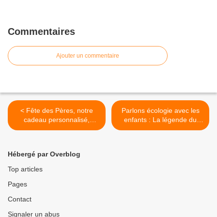
Commentaires
Ajouter un commentaire
< Fête des Pères, notre
Parlons écologie avec les
cadeau personnalisé,
enfants : La légende du
rapide et peu onéreux
colibri de Denis Kormann >
Hébergé par Overblog
Top articles
Pages
Contact
Signaler un abus