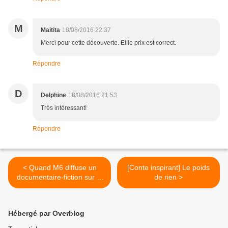
M
Maitita
18/08/2016 22:37
Merci pour cette découverte. Et le prix est correct.
Répondre
D
Delphine
18/08/2016 21:53
Très intéressant!
Répondre
< Quand M6 diffuse un
[Conte inspirant] Le poids
documentaire-fiction sur la
de rien >
première année d'un
bébé...
Hébergé par Overblog