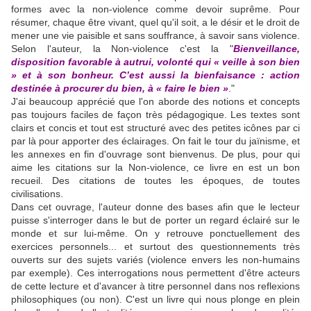
formes avec la non-violence comme devoir suprême. Pour
résumer, chaque être vivant, quel qu'il soit, a le désir et le droit de
mener une vie paisible et sans souffrance, à savoir sans violence.
Selon l'auteur, la Non-violence c'est la "
Bienveillance,
disposition favorable à autrui, volonté qui « veille à son bien
» et à son bonheur. C’est aussi la bienfaisance : action
destinée à procurer du bien, à « faire le bien »
."
J'ai beaucoup apprécié que l'on aborde des notions et concepts
pas toujours faciles de façon très pédagogique. Les textes sont
clairs et concis et tout est structuré avec des petites icônes par ci
par là pour apporter des éclairages. On fait le tour du jaïnisme, et
les annexes en fin d'ouvrage sont bienvenus. De plus, pour qui
aime les citations sur la Non-violence, ce livre en est un bon
recueil. Des citations de toutes les époques, de toutes
civilisations.
Dans cet ouvrage, l'auteur donne des bases afin que le lecteur
puisse s'interroger dans le but de porter un regard éclairé sur le
monde et sur lui-même. On y retrouve ponctuellement des
exercices personnels... et surtout des questionnements très
ouverts sur des sujets variés (violence envers les non-humains
par exemple). Ces interrogations nous permettent d'être acteurs
de cette lecture et d'avancer à titre personnel dans nos reflexions
philosophiques (ou non). C'est un livre qui nous plonge en plein