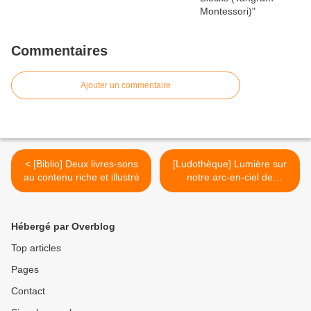
Commentaires
Ajouter un commentaire
< [Biblio] Deux livres-sons
[Ludothèque] Lumière sur
au contenu riche et illustré
notre arc-en-ciel de
Grimm's, entre construction
et imagination, un jeu
Waldorf au service de
Hébergé par Overblog
l'enfant >
Top articles
Pages
Contact