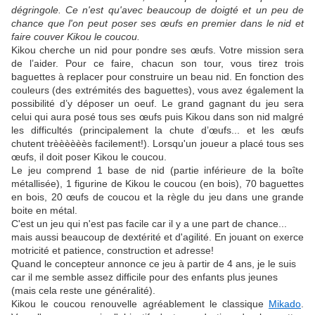
dégringole. Ce n'est qu'avec beaucoup de doigté et un peu de
chance que l'on peut poser ses œufs en premier dans le nid et
faire couver Kikou le coucou.
Kikou cherche un nid pour pondre ses œufs. Votre mission sera
de l’aider. Pour ce faire, chacun son tour, vous tirez trois
baguettes à replacer pour construire un beau nid. En fonction des
couleurs (des extrémités des baguettes), vous avez également la
possibilité d’y déposer un oeuf. Le grand gagnant du jeu sera
celui qui aura posé tous ses œufs puis Kikou dans son nid malgré
les difficultés (principalement la chute d’œufs... et les œufs
chutent trèèèèèès facilement!). Lorsqu'un joueur a placé tous ses
œufs, il doit poser Kikou le coucou.
Le jeu comprend 1 base de nid (partie inférieure de la boîte
métallisée), 1 figurine de Kikou le coucou (en bois), 70 baguettes
en bois, 20 œufs de coucou et la règle du jeu dans une grande
boite en métal.
C'est un jeu qui n'est pas facile car il y a une part de chance...
mais aussi beaucoup de dextérité et d'agilité. En jouant on exerce
motricité et patience, construction et adresse!
Quand le concepteur annonce ce jeu à partir de 4 ans, je le suis
car il me semble assez difficile pour des enfants plus jeunes
(mais cela reste une généralité).
Kikou le coucou renouvelle agréablement le classique
Mikado
.