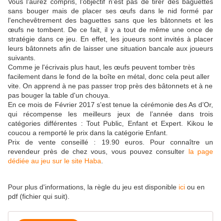
Vous l'aurez compris, l'objectif n'est pas de tirer des baguettes
sans bouger mais de placer ses œufs dans le nid formé par
l'enchevêtrement des baguettes sans que les bâtonnets et les
œufs ne tombent. De ce fait, il y a tout de même une once de
stratégie dans ce jeu. En effet, les joueurs sont invités à placer
leurs bâtonnets afin de laisser une situation bancale aux joueurs
suivants.
Comme je l'écrivais plus haut, les œufs peuvent tomber très
facilement dans le fond de la boîte en métal, donc cela peut aller
vite. On apprend à ne pas passer trop près des bâtonnets et à ne
pas bouger la table d'un chouya.
En ce mois de Février 2017 s'est tenue la cérémonie des As d’Or,
qui récompense les meilleurs jeux de l’année dans trois
catégories différentes : Tout Public, Enfant et Expert. Kikou le
coucou a remporté le prix dans la catégorie Enfant.
Prix de vente conseillé : 19.90 euros. Pour connaître un
revendeur près de chez vous, vous pouvez consulter
la page
dédiée au jeu sur le site Haba
.
Pour plus d'informations, la règle du jeu est disponible
ici
ou en
pdf (fichier qui suit).