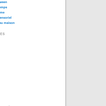
oween
temps
sme
ensoriel
au maison
VES