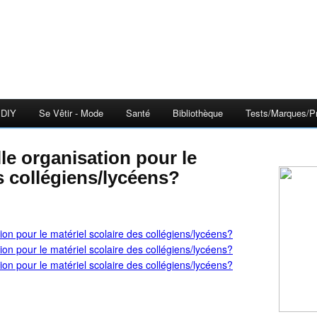
DIY
Se Vêtir - Mode
Santé
Bibliothèque
Tests/Marques/Pr
s collégiens/lycéens?