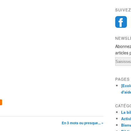
SUIVEZ
NEWSL
Abonnez
articles 
Email
PAGES
[Ecol
d'aid
CATÉG
La bi
Activ
En 3 mots ou presque... »
Bienv