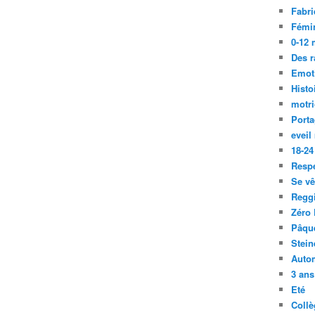
Fabri
Fémi
0-12 
Des r
Emot
Histo
motri
Port
eveil
18-24
Resp
Se vê
Regg
Zéro 
Pâqu
Stein
Auto
3 ans
Eté
Collè