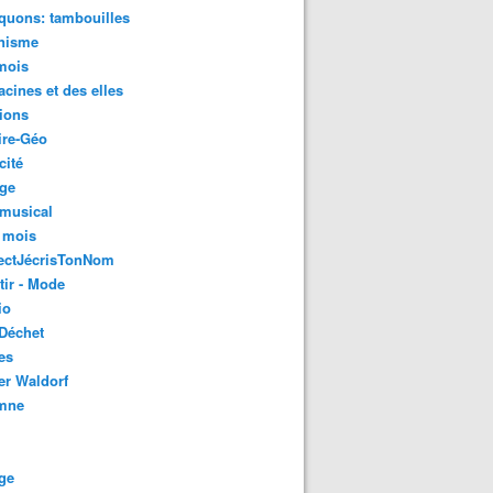
quons: tambouilles
nisme
mois
acines et des elles
ions
ire-Géo
cité
age
 musical
 mois
ectJécrisTonNom
tir - Mode
io
Déchet
es
er Waldorf
mne
ge