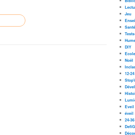
Bibli
Lect
Jeu
Ense
Santé
Tests
Hume
DIY
Ecol
Noël
Incla
12-24
Stop
Déve
Histo
Lumiè
Eveil
éveil
24-36
Defi
Décou