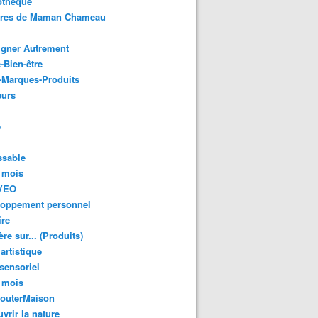
othèque
ures de Maman Chameau
igner Autrement
-Bien-être
-Marques-Produits
urs
e
ssable
 mois
VEO
loppement personnel
ire
re sur... (Produits)
 artistique
 sensoriel
 mois
GouterMaison
vrir la nature