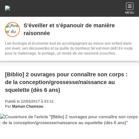
MENU
S'éveiller et s'épanouir de manière
raisonnée
Lier écologie et économie tout en accompagnant au mieux son enfant dans
son éveil, ses découvertes et sa quête du bonheur, tel est mon défi! En route
pour le maternage, le portage, un mode de vie raisonné (couches
lavables....), l'éducation bienveillante et la parentalité positive... Lectures,
réflexions personnelles, activités et jeux sont partagés.
[Biblio] 2 ouvrages pour connaître son corps :
de la conception/grossesse/naissance au
squelette (dès 6 ans)
Publié le 22/04/2017 à 03:11
Par
Maman Chameau