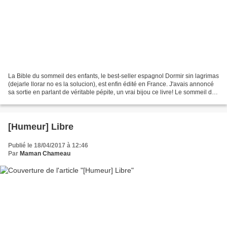
La Bible du sommeil des enfants, le best-seller espagnol Dormir sin lagrimas
(dejarle llorar no es la solucion), est enfin édité en France. J'avais annoncé
sa sortie en parlant de véritable pépite, un vrai bijou ce livre! Le sommeil des
bébés est un problème...
[Humeur] Libre
Publié le 18/04/2017 à 12:46
Par
Maman Chameau