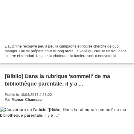
L’automne recouvre peu à peu la campagne et l’ourse cherche de quoi
manger. Elle se prépare pour le long hiver. La voilà qui creuse un trou dans
la terre et s’endort. Un jour, la chaleur et la lumière sont à nouveau là,
soufflent sur l’ourse qui se réveille...
[Biblio] Dans la rubrique 'sommeil' de ma
bibliothèque parentale, il y a ...
Publié le 18/04/2017 à 21:22
Par
Maman Chameau