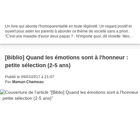
Un livre qui aborde l'homoparentalité en toute légèreté. Un regard positif et
ouvert pour aider les parents à aborder ce thème de société sans a priori.
"C'est une maladie d'avoir deux papas ? - N'importe quoi, dit Violette. Mes
papas, ils s'occupent...
[Biblio] Quand les émotions sont à l'honneur :
petite sélection (2-5 ans)
Publié le 09/03/2017 à 21:07
Par
Maman Chameau