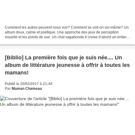
Comment les autres peuvent nous voir? Comment se voit-on soi-même? Un
album doux, calme et poétique. Une approche des jeux de perception
visuelle et les points de vue. Un chat vagabonde.Il croise d’abord un enfant,
puis un chien, puisun poisson… et chacun...
[Biblio] La première fois que je suis née.... Un
album de littérature jeunesse à offrir à toutes les
mamans!
Publié le 20/02/2017 à 21:44
Par
Maman Chameau