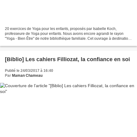
20 exercices de Yoga pour les enfants, proposés par Isabelle Koch,
professeure de Yoga pour enfants. Nous avons encore agrandi le rayon
"Yoga - Bien Être" de notre bibliothèque familiale. Cet ouvrage à destination
des enfants de 5 à 10 ans, explique brièvement...
[Biblio] Les cahiers Filliozat, la confiance en soi
Publié le 24/03/2017 à 16:40
Par
Maman Chameau