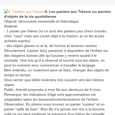
4. Les paniers aux Trésors ou paniers
d'objets de la vie quotidienne
Objectif: découverte sensorielle et thématique
Matériel:
- 1 panier par thème (ici ce sont des paniers peu chers trouvés
chez "casa" mais que j'avais déjà à la maison, je ne les ai pas
achetés exprès)
- des objets glanés ici et là, de formes et textures variées
Déroulement: Laisser le(s) panier(s) à disposition de l'enfant sur
des étagères basses afin qu'il puisse y revenir quand il le
souhaite. Une fois qu'il a observé et touché tous les objets, on
peut lui nommer pour commencer à travailler le langage.
Bien entendu, un roulement peut se faire, changer des objets de
temps en temps.
Vous verrez que bébé reviendra très souvent vers les mêmes
objets.
Public: Activité proposée à mon fils aux alentours de 8 mois.
Remarque: les indications d'âge sont approximatives car
adaptables selon les besoins/envies/évolutions de l'enfant.
Observation: En photos vous trouvez un panier "cuisine" et un
panier "salle de bain". Mon fils n'a jamais rien mis à la bouche,
voilà ce qui peut expliquer la présence d'un bâton de cannelle.