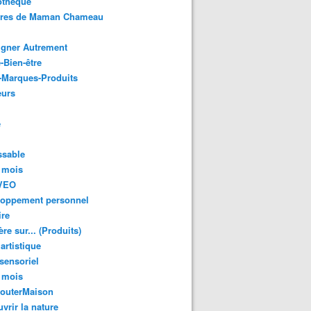
othèque
ures de Maman Chameau
igner Autrement
-Bien-être
-Marques-Produits
urs
e
ssable
 mois
VEO
loppement personnel
ire
re sur... (Produits)
 artistique
 sensoriel
 mois
GouterMaison
vrir la nature