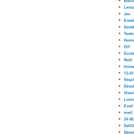
Bibli
Lect
Jeu
Ense
Santé
Tests
Hume
DIY
Ecol
Noël
Incla
12-24
Stop
Déve
Histo
Lumiè
Eveil
éveil
24-36
Defi
Décou