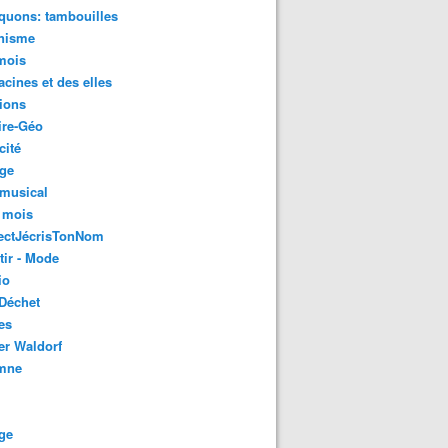
quons: tambouilles
nisme
mois
acines et des elles
ions
ire-Géo
cité
age
 musical
 mois
ectJécrisTonNom
tir - Mode
io
Déchet
es
er Waldorf
mne
ge