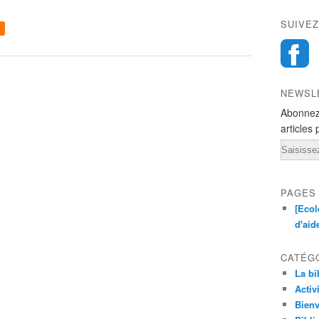
SUIVEZ
NEWSL
Abonnez
articles 
Email
PAGES
[Ecol
d'aid
CATÉG
La bi
Activ
Bienv