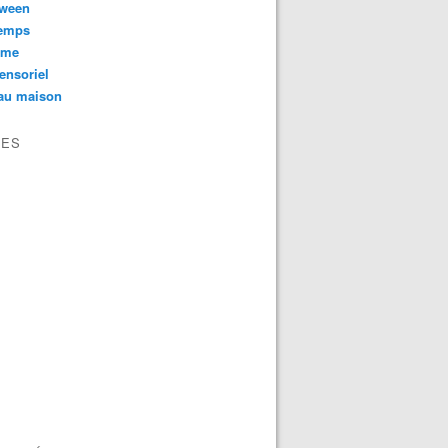
oween
temps
sme
ensoriel
au maison
VES