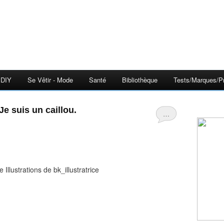
DIY
Se Vêtir - Mode
Santé
Bibliothèque
Tests/Marques/Pr
Je suis un caillou.
…
Illustrations de bk_illustratrice