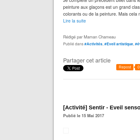
Je complète un précédent billet dans leq
peinture aux glaçons est un grand class
colorants ou de la peinture. Mais cela 
Lire la suite
Rédigé par
Maman Chameau
Publié dans
#Activités
,
#Eveil artistique
,
#é
Partager cet article
Repost
0
[Activité] Sentir - Eveil sens
Publié le 15 Mai 2017