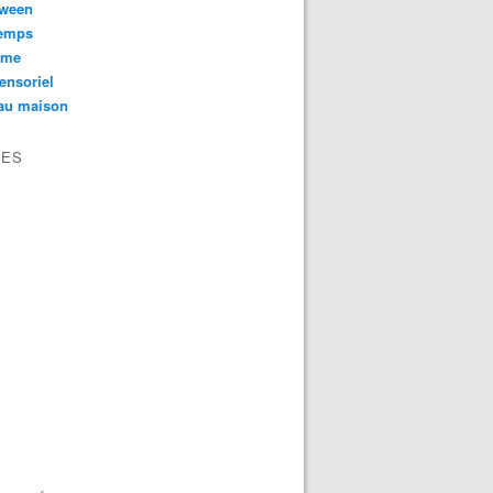
oween
temps
sme
ensoriel
au maison
VES