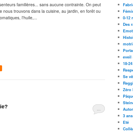
senteurs familières... sans aucune contrainte. On peut
Fabri
ue nous trouvons dans la cuisine, au jardin, en forêt ou
Fémi
omatiques, l'huile,...
0-12 
Des r
Emot
Histo
motri
Port
eveil
18-24
Resp
Se vê
Regg
Zéro 
Pâqu
Stein
uie?
…
Auto
3 ans
Eté
Collè