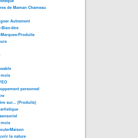
othèque
ures de Maman Chameau
igner Autrement
-Bien-être
-Marques-Produits
urs
e
ssable
 mois
VEO
loppement personnel
ire
re sur... (Produits)
 artistique
 sensoriel
 mois
GouterMaison
vrir la nature