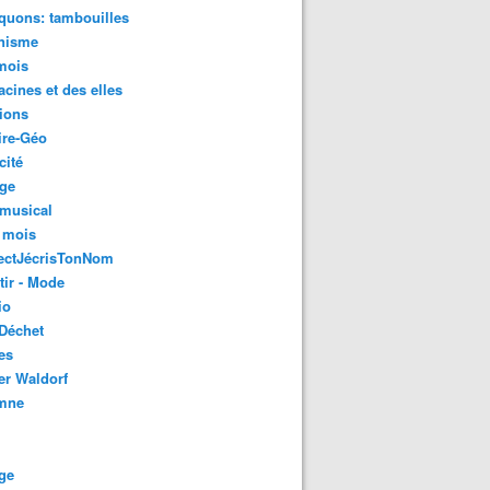
quons: tambouilles
nisme
mois
acines et des elles
ions
ire-Géo
cité
age
 musical
 mois
ectJécrisTonNom
tir - Mode
io
Déchet
es
er Waldorf
mne
ge