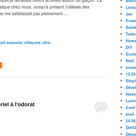
uel je détaillais divers activités autour du glaçon. La
Bibli
ique chez nous. Jusqu'à présent j'utilisais des
Lect
ne me satisfaisait pas pleinement....
Jeu
Ense
Santé
Tests
Hume
veil sensoriel
,
#Glaçons
,
#Eté
DIY
Ecol
Noël
Incla
12-24
Stop
Déve
Histo
Lumiè
oriel à l'odorat
…
Eveil
éveil
24-36
Defi
Décou