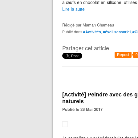
à œufs en chocolat en silicone, utilisés 
Lire la suite
Rédigé par
Maman Chameau
Publié dans
#Activités
,
#éveil sensoriel
,
#G
Partager cet article
Repost
0
[Activité] Peindre avec des glaçons colorés aux pigments
naturels
Publié le 28 Mai 2017