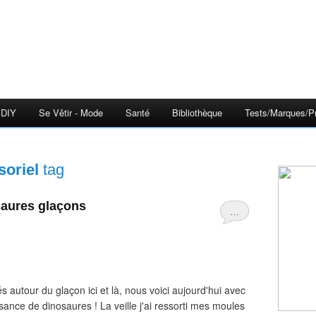
DIY
Se Vêtir - Mode
Santé
Bibliothèque
Tests/Marques/Pr
soriel
tag
osaures glaçons
…
s autour du glaçon ici et là, nous voici aujourd'hui avec
sance de dinosaures ! La veille j'ai ressorti mes moules