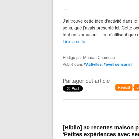
J'ai trouvé cette idée d'activité dans l
sens, que j'avais présenté ici. Cette oc
tout en s'amusant... en n'utilisant que 
Lire la suite
Rédigé par
Maman Chameau
Publié dans
#Activités
,
#éveil sensoriel
Partager cet article
Repost
0
[Biblio] 30 recettes maison pour s'amuser en famille avec
'Petites expériences avec se