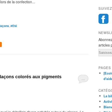
lors de la confection...
SUIVEZ
laçons
,
#Eté
NEWSL
Abonnez
articles 
Email
PAGES
[Ecol
…
d'aid
CATÉG
La bi
Activ
Bienv