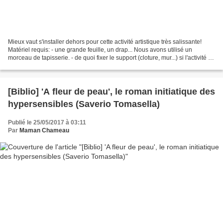
Mieux vaut s'installer dehors pour cette activité artistique très salissante!
Matériel requis: - une grande feuille, un drap... Nous avons utilisé un
morceau de tapisserie. - de quoi fixer le support (cloture, mur...) si l'activité se
passe à la verticale....
[Biblio] 'A fleur de peau', le roman initiatique des
hypersensibles (Saverio Tomasella)
Publié le 25/05/2017 à 03:11
Par
Maman Chameau