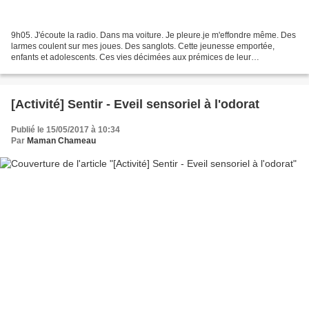
9h05. J'écoute la radio. Dans ma voiture. Je pleure.je m'effondre même. Des
larmes coulent sur mes joues. Des sanglots. Cette jeunesse emportée,
enfants et adolescents. Ces vies décimées aux prémices de leur
enracinement. Être au mauvais endroit au mauvais...
[Activité] Sentir - Eveil sensoriel à l'odorat
Publié le 15/05/2017 à 10:34
Par
Maman Chameau