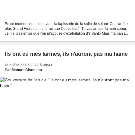
En ce moment nous enlevons la tapisserie de la salle de séjour. On n'arrête
plus Grand Frère qui ne ferait que Ca. Je dis:"- Tu vas arrêter là mon coeur.
Je n'ai pas envie que l'on m'accuse d'exploitation d'enfant.- Mais maman tu
sais, tout est un jeu...
Ils ont eu mes larmes, ils n'auront pas ma haine
Publié le 23/05/2017 à 08:41
Par
Maman Chameau