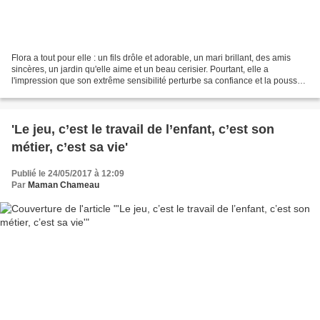
Flora a tout pour elle : un fils drôle et adorable, un mari brillant, des amis
sincères, un jardin qu'elle aime et un beau cerisier. Pourtant, elle a
l'impression que son extrême sensibilité perturbe sa confiance et la pousse
parfois à se replier sur...
'Le jeu, c’est le travail de l’enfant, c’est son
métier, c’est sa vie'
Publié le 24/05/2017 à 12:09
Par
Maman Chameau