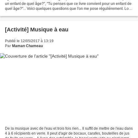
un enfant de quel âge?", "Tu penses que ce livre convient pour un enfant de
quel âge?"... Voici quelques questions que l'on me pose régulièrement. Loin
de moi l'idée de jeter la...
[Activité] Musique à eau
Publié le 12/05/2017 à 13:19
Par
Maman Chameau
De la musique avec de l'eau et trois fois rien... Il suffit de mettre de l'eau dans
4 à 6 récipients en verre. Il peut d'agir de bocaux, carafes, bouteilles de jus