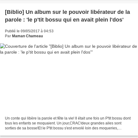
[Biblio] Un album sur le pouvoir libérateur de la
parole : 'le p'tit bossu qui en avait plein l'dos'
Publié le 09/05/2017 à 04:53
Par
Maman Chameau
Un conte qui libère la parole et fête la vie! Il était une fois un P'tit bossu dont
tous les enfants se moquaient. Un jour,CRAC!deux grandes ailes sont
sorties de sa bosse!Et le P'tit bossu s'est envolé loin des moqueries,
emportant toute la nature avec...