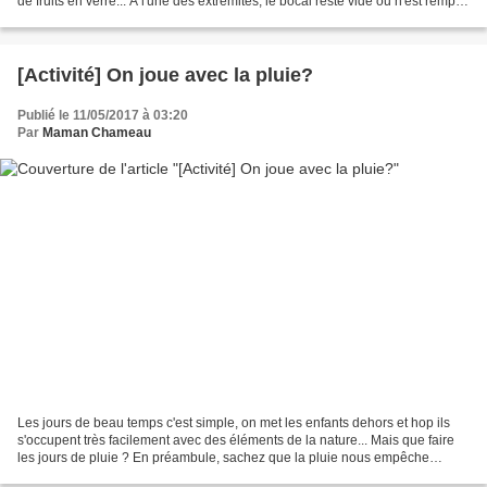
de fruits en verre... A l'une des extrémités, le bocal reste vide ou n'est rempli
que d'une...
[Activité] On joue avec la pluie?
Publié le 11/05/2017 à 03:20
Par
Maman Chameau
Les jours de beau temps c'est simple, on met les enfants dehors et hop ils
s'occupent très facilement avec des éléments de la nature... Mais que faire
les jours de pluie ? En préambule, sachez que la pluie nous empêche
rarement d'aller dehors. Une paire...