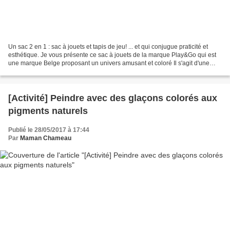
Un sac 2 en 1 : sac à jouets et tapis de jeu! ... et qui conjugue praticité et
esthétique. Je vous présente ce sac à jouets de la marque Play&Go qui est
une marque Belge proposant un univers amusant et coloré Il s'agit d'une
énorme sac de 1.40 mètre d'envergure...
[Activité] Peindre avec des glaçons colorés aux
pigments naturels
Publié le 28/05/2017 à 17:44
Par
Maman Chameau