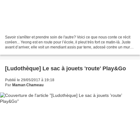
Savoir s'arrêter et prendre soin de l'autre? Voici ce que nous conte ce récit
coréen... Yeong est en route pour l’école, il pleut très fort ce matin-là. Juste
avant d’arriver, elle voit un mendiant assis par terre, adossé contre un mur…
Touchée et attentive,...
[Ludothèque] Le sac à jouets 'route' Play&Go
Publié le 29/05/2017 à 19:18
Par
Maman Chameau