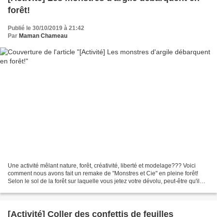
forêt!
Publié le 30/10/2019 à 21:42
Par
Maman Chameau
Une activité mêlant nature, forêt, créativité, liberté et modelage??? Voici
comment nous avons fait un remake de "Monstres et Cie" en pleine forêt!
Selon le sol de la forêt sur laquelle vous jetez votre dévolu, peut-être qu'il
vous faudra apporter votre...
[Activité] Coller des confettis de feuilles