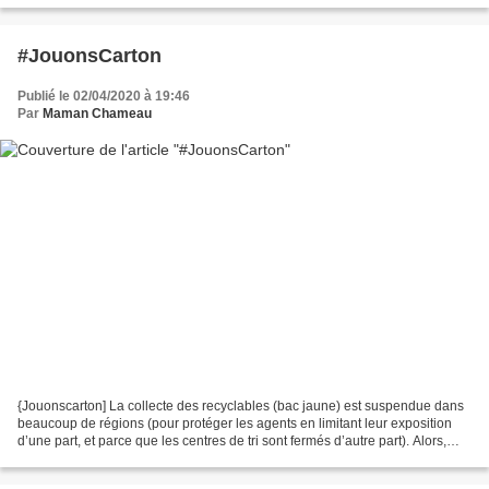
#JouonsCarton
Publié le 02/04/2020 à 19:46
Par
Maman Chameau
{Jouonscarton] La collecte des recyclables (bac jaune) est suspendue dans
beaucoup de régions (pour protéger les agents en limitant leur exposition
d’une part, et parce que les centres de tri sont fermés d’autre part). Alors,
que faire des emballages...