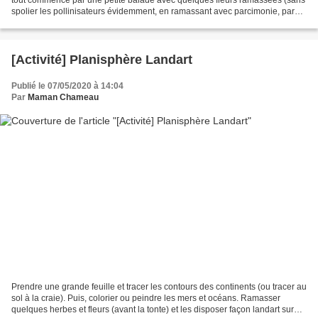
spolier les pollinisateurs évidemment, en ramassant avec parcimonie, par
exemple avant une tonte). Etape...
[Activité] Planisphère Landart
Publié le 07/05/2020 à 14:04
Par
Maman Chameau
Prendre une grande feuille et tracer les contours des continents (ou tracer au
sol à la craie). Puis, colorier ou peindre les mers et océans. Ramasser
quelques herbes et fleurs (avant la tonte) et les disposer façon landart sur