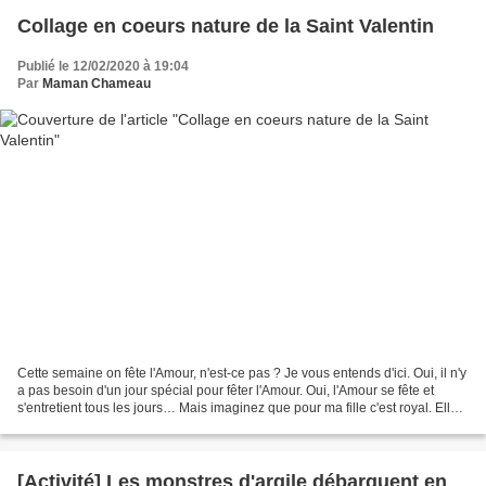
Collage en coeurs nature de la Saint Valentin
Publié le 12/02/2020 à 19:04
Par
Maman Chameau
Cette semaine on fête l'Amour, n'est-ce pas ? Je vous entends d'ici. Oui, il n'y
a pas besoin d'un jour spécial pour fêter l'Amour. Oui, l'Amour se fête et
s'entretient tous les jours… Mais imaginez que pour ma fille c'est royal. Elle
est fan de cœurs...
[Activité] Les monstres d'argile débarquent en