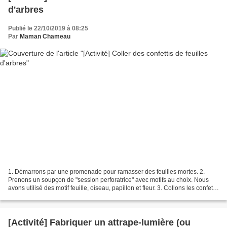
d'arbres
Publié le 22/10/2019 à 08:25
Par
Maman Chameau
1. Démarrons par une promenade pour ramasser des feuilles mortes. 2.
Prenons un soupçon de "session perforatrice" avec motifs au choix. Nous
avons utilisé des motif feuille, oiseau, papillon et fleur. 3. Collons les confettis
obtenus sur un gabarit d'arbre...
[Activité] Fabriquer un attrape-lumière (ou