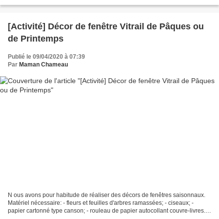
massages ludiques présentés ici je me suis...
[Activité] Décor de fenêtre Vitrail de Pâques ou
de Printemps
Publié le 09/04/2020 à 07:39
Par
Maman Chameau
N ous avons pour habitude de réaliser des décors de fenêtres saisonnaux.
Matériel nécessaire: - fleurs et feuilles d'arbres ramassées; - ciseaux; -
papier cartonné type canson; - rouleau de papier autocollant couvre-livres.
Déroulement: 1. Partir en cueillette;...