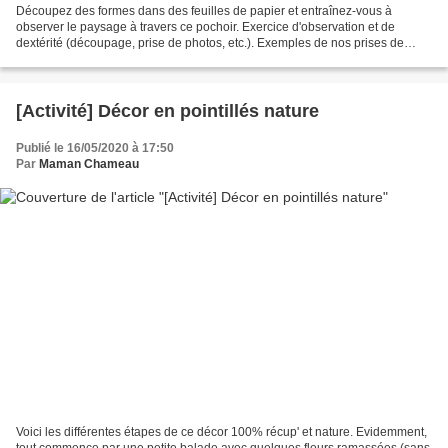
Découpez des formes dans des feuilles de papier et entraînez-vous à
observer le paysage à travers ce pochoir. Exercice d'observation et de
dextérité (découpage, prise de photos, etc.). Exemples de nos prises de
vues: N'hésitez pas à me rejoindre sur Facebook...
[Activité] Décor en pointillés nature
Publié le 16/05/2020 à 17:50
Par
Maman Chameau
Voici les différentes étapes de ce décor 100% récup' et nature. Evidemment,
tout commence par une petite balade avec quelques fleurs ramassées (sans