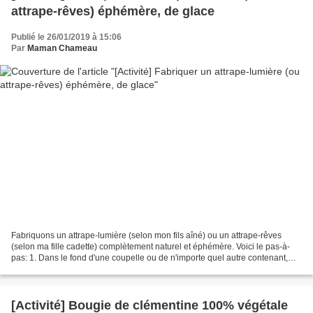
attrape-rêves) éphémère, de glace
Publié le 26/01/2019 à 15:06
Par
Maman Chameau
Fabriquons un attrape-lumière (selon mon fils aîné) ou un attrape-rêves
(selon ma fille cadette) complètement naturel et éphémère. Voici le pas-à-
pas: 1. Dans le fond d'une coupelle ou de n'importe quel autre contenant,
placer des trésors de la nature...
[Activité] Bougie de clémentine 100% végétale