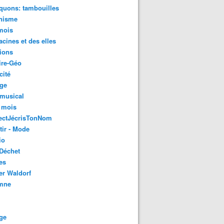
quons: tambouilles
nisme
mois
acines et des elles
ions
ire-Géo
cité
age
 musical
 mois
ectJécrisTonNom
tir - Mode
io
Déchet
es
er Waldorf
mne
ge