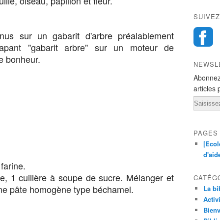
lle, oiseau, papillon et fleur.
SUIVEZ
enus sur un gabarit d'arbre préalablement
apant "gabarit arbre" sur un moteur de
e bonheur.
NEWSL
Abonnez
articles 
Email
PAGES
[Ecol
d'aid
 farine.
ne, 1 cuillère à soupe de sucre. Mélanger et
CATÉG
r une pâte homogène type béchamel.
La bi
Activ
Bienv