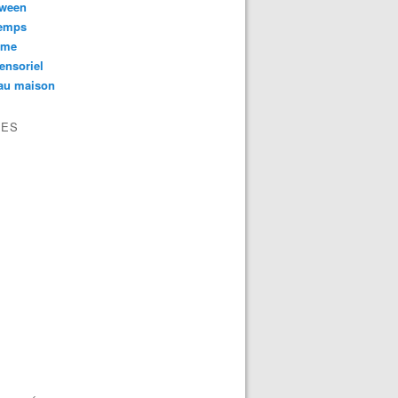
oween
temps
sme
ensoriel
au maison
VES