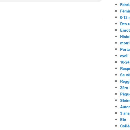
Fabri
Fémi
0-12 
Des r
Emot
Histo
motri
Port
eveil
18-24
Resp
Se vê
Regg
Zéro 
Pâqu
Stein
Auto
3 ans
Eté
Collè