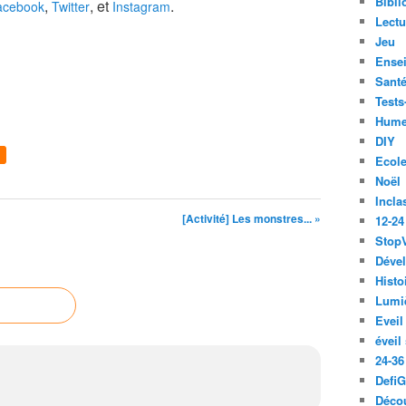
Bibli
,
, et
.
acebook
Twitter
Instagram
Lect
Jeu
Ense
Santé
Tests
Hume
DIY
Ecol
Noël
Incla
[Activité] Les monstres... »
12-24
Stop
Déve
Histo
Lumiè
Eveil
éveil
24-36
Defi
Décou