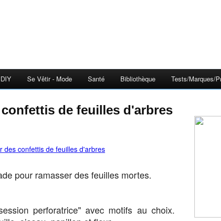
DIY
Se Vêtir - Mode
Santé
Bibliothèque
Tests/Marques/Pr
es confettis de feuilles d'arbres
de pour ramasser des feuilles mortes.
ssion perforatrice" avec motifs au choix.