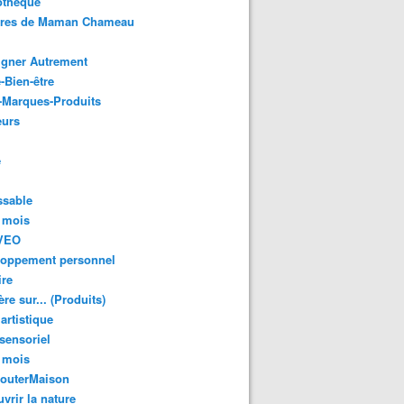
othèque
ures de Maman Chameau
igner Autrement
-Bien-être
-Marques-Produits
urs
e
ssable
 mois
VEO
loppement personnel
ire
re sur... (Produits)
 artistique
 sensoriel
 mois
GouterMaison
vrir la nature