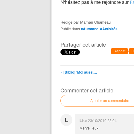
N'hésitez pas à me rejoindre sur
F
Rédigé par
Maman Chameau
Publié dans
#Automne
,
#Activités
Partager cet article
Repost
0
« [Biblio] 'Moi aussi,...
Commenter cet article
Ajouter un commentaire
L
Lise
23/10/2019 23:04
Merveilleux!