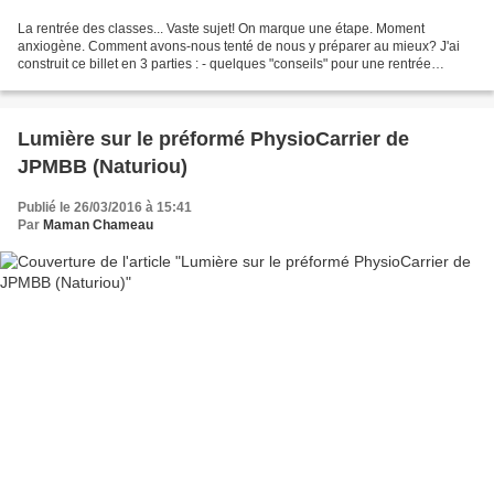
La rentrée des classes... Vaste sujet! On marque une étape. Moment
anxiogène. Comment avons-nous tenté de nous y préparer au mieux? J'ai
construit ce billet en 3 parties : - quelques "conseils" pour une rentrée
réussie, juste un partage d'expérience sans...
Lumière sur le préformé PhysioCarrier de
JPMBB (Naturiou)
Publié le 26/03/2016 à 15:41
Par
Maman Chameau