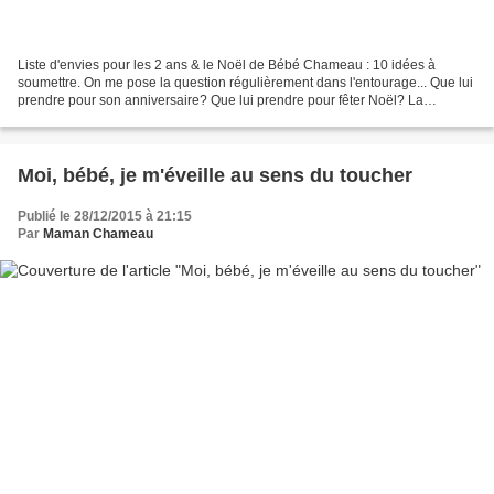
Liste d'envies pour les 2 ans & le Noël de Bébé Chameau : 10 idées à
soumettre. On me pose la question régulièrement dans l'entourage... Que lui
prendre pour son anniversaire? Que lui prendre pour fêter Noël? La
particularité c'est que je fais deux listes...
Moi, bébé, je m'éveille au sens du toucher
Publié le 28/12/2015 à 21:15
Par
Maman Chameau