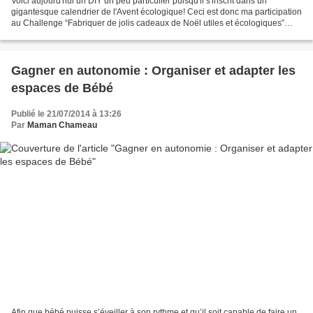
Voici aujourd'hui un DIY un peu particulier puisqu'il s'inscrit dans un
gigantesque calendrier de l'Avent écologique! Ceci est donc ma participation
au Challenge “Fabriquer de jolis cadeaux de Noël utiles et écologiques”
organisé par Clémentine (de Clémentine...
Gagner en autonomie : Organiser et adapter les
espaces de Bébé
Publié le 21/07/2014 à 13:26
Par
Maman Chameau
Afin que bébé puisse s’éveiller à son rythme et qu’il soit capable de faire un