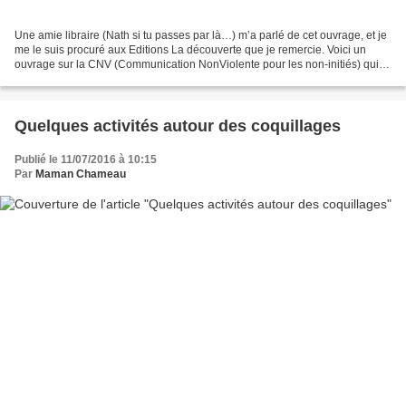
Une amie libraire (Nath si tu passes par là…) m’a parlé de cet ouvrage, et je
me le suis procuré aux Editions La découverte que je remercie. Voici un
ouvrage sur la CNV (Communication NonViolente pour les non-initiés) qui
s’inscrit dans la lignée du livre...
Quelques activités autour des coquillages
Publié le 11/07/2016 à 10:15
Par
Maman Chameau