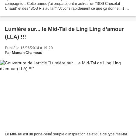
compagnie... Cette année j'ai préparé, entre autres, un "SOS Chocolat
Chaud" et des "SOS Riz au lait". Voyons rapidement ce que ça donne... 1.
SOS Chocolat Chaud L'internet regorge de...
Lumière sur... le Mid-Tai de Ling Ling d’amour
(LLA) !!!
Publié le 15/06/2014 à 19:29
Par
Maman Chameau
Le Mid-Taï est un porte-bébé souple d’inspiration asiatique de type meï-tai