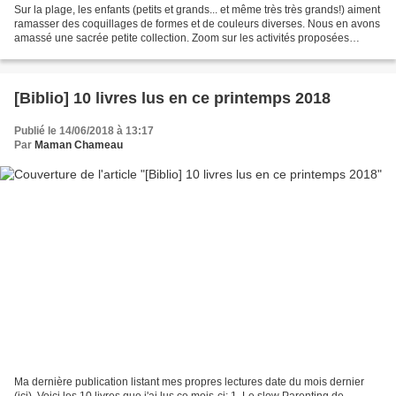
Sur la plage, les enfants (petits et grands... et même très très grands!) aiment
ramasser des coquillages de formes et de couleurs diverses. Nous en avons
amassé une sacrée petite collection. Zoom sur les activités proposées
autour de ces Trésors! Je...
[Biblio] 10 livres lus en ce printemps 2018
Publié le 14/06/2018 à 13:17
Par
Maman Chameau
Ma dernière publication listant mes propres lectures date du mois dernier
(ici). Voici les 10 livres que j'ai lus ce mois-ci: 1. Le slow Parenting de