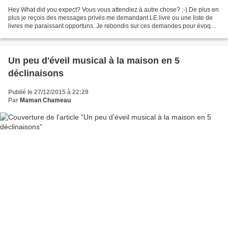
Hey What did you expect? Vous vous attendiez à autre chose? ;-) De plus en
plus je reçois des messages privés me demandant LE livre ou une liste de
livres me paraissant opportuns. Je rebondis sur ces demandes pour évoquer
un peu une ébauche de bibliographie....
Un peu d'éveil musical à la maison en 5
déclinaisons
Publié le 27/12/2015 à 22:29
Par
Maman Chameau