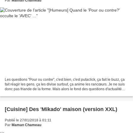
Par
Maman Chameau
Les questions "Pour ou contre", c'est bien, c'est putaclick, ça fait le buzz, ça
fait réagir les gens. ça les divise surtout, ça anime les rancœurs. Je ne suis
donc pas friande de la forme. Mais alors le fond des questions d'actualité
n'en parlons pas!...
[Cuisine] Des 'Mikado' maison (version XXL)
Publié le 27/01/2018 à 01:11
Par
Maman Chameau