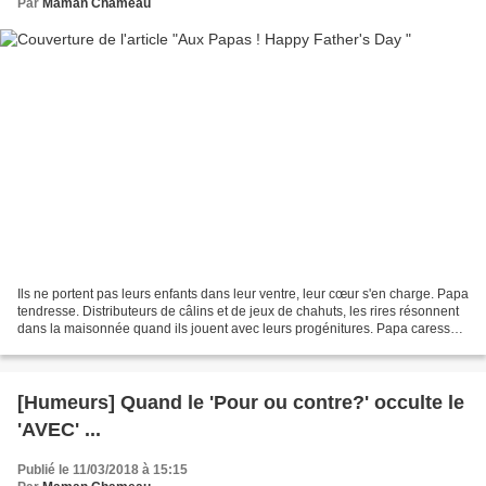
Par
Maman Chameau
Ils ne portent pas leurs enfants dans leur ventre, leur cœur s'en charge. Papa
tendresse. Distributeurs de câlins et de jeux de chahuts, les rires résonnent
dans la maisonnée quand ils jouent avec leurs progénitures. Papa caresse.
Médaillés d'Or dans...
[Humeurs] Quand le 'Pour ou contre?' occulte le
'AVEC' ...
Publié le 11/03/2018 à 15:15