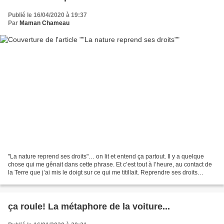
Publié le 16/04/2020 à 19:37
Par
Maman Chameau
"La nature reprend ses droits"… on lit et entend ça partout. Il y a quelque
chose qui me gênait dans cette phrase. Et c’est tout à l’heure, au contact de
la Terre que j’ai mis le doigt sur ce qui me titillait. Reprendre ses droits
présuppose qu’on en...
ça roule! La métaphore de la voiture...