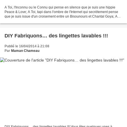
A Toi, l'Inconnu ou le Connu qui pense en silence que je suis une hippie
Peace & Love; A Toi, tapi dans l'ombre de l'Internet qui secrètement pense
que je suis issue d'un croisement entre un Bisounours et Chantal Goya; A
Toi, mon collègue qui ricane dans...
DIY Fabriquons… des lingettes lavables !!!
Publié le 16/04/2014 à 21:08
Par
Maman Chameau
DIY Fabriquons… des lingettes lavables !!! Vous êtes quelques unes à