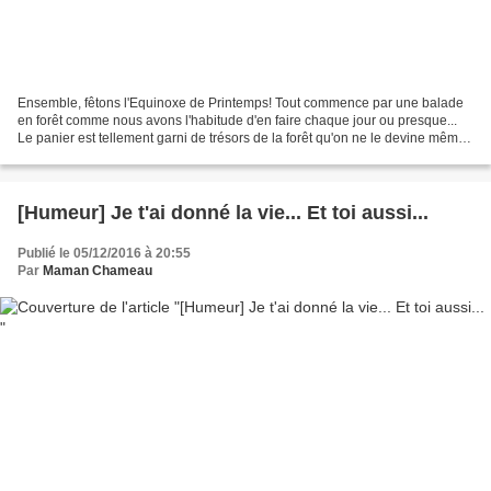
Ensemble, fêtons l'Equinoxe de Printemps! Tout commence par une balade
en forêt comme nous avons l'habitude d'en faire chaque jour ou presque...
Le panier est tellement garni de trésors de la forêt qu'on ne le devine même
plus... Les enfants décident...
[Humeur] Je t'ai donné la vie... Et toi aussi...
Publié le 05/12/2016 à 20:55
Par
Maman Chameau