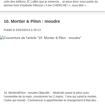
colis des éditions JC Lattès que je remercie… je peux donc vous parler du
dernier livre d’Isabelle Filliozat « il me CHERCHE ! », sous-titré «
Comprendre ce qui se passe dans son...
10. Mortier & Pilon : moudre
Publié le 03/03/2014 à 20:13
10. Mortier&Pilon : moudre Objectifs : - Motricité (saisir le pilon avec
l’ensemble de la main, coordonner les 2 mains : l’une qui saisit le mortier,
l’autre qui moud) - Commencer à appréhender le changement d’état des
aliments Matériel : - 1 mortier,...