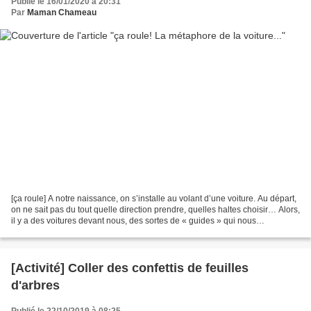
Publié le 16/01/2020 à 20:31
Par
Maman Chameau
[ça roule] A notre naissance, on s’installe au volant d’une voiture. Au départ,
on ne sait pas du tout quelle direction prendre, quelles haltes choisir… Alors,
il y a des voitures devant nous, des sortes de « guides » qui nous
accompagnent. Leurs « warning...
[Activité] Coller des confettis de feuilles
d'arbres
Publié le 22/10/2019 à 08:25