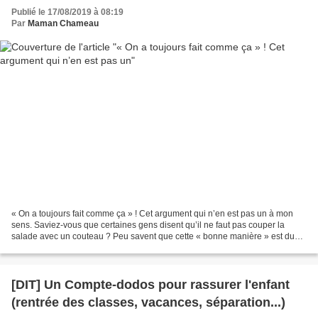
Publié le 17/08/2019 à 08:19
Par
Maman Chameau
« On a toujours fait comme ça » ! Cet argument qui n’en est pas un à mon
sens. Saviez-vous que certaines gens disent qu’il ne faut pas couper la
salade avec un couteau ? Peu savent que cette « bonne manière » est due
au fait que les couteaux d’autrefois...
[DIT] Un Compte-dodos pour rassurer l'enfant
(rentrée des classes, vacances, séparation...)