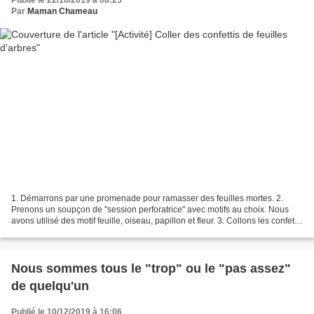
Par
Maman Chameau
1. Démarrons par une promenade pour ramasser des feuilles mortes. 2.
Prenons un soupçon de "session perforatrice" avec motifs au choix. Nous
avons utilisé des motif feuille, oiseau, papillon et fleur. 3. Collons les confettis
obtenus sur un gabarit d'arbre...
Nous sommes tous le "trop" ou le "pas assez"
de quelqu'un
Publié le 10/12/2019 à 16:06