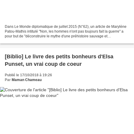
Dans Le Monde diplomatique de juillet 2015 (N°62), un article de Marylène
Patou-Mathis intitulé "Non, les hommes n'ont pas toujours fait la guerre" a
pour but de "déconstruire le mythe d'une préhistoire sauvage et
belliqueuse". C'est un article qui s'inscrit...
[Biblio] Le livre des petits bonheurs d'Elsa
Punset, un vrai coup de coeur
Publié le 17/10/2018 à 19:26
Par
Maman Chameau