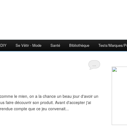
DIY
Se Vêtir - Mode
Santé
Bibliothèque
Tests/Marques/Pr
…
 comme le mien, on a la chance un beau jour d'avoir un
 faire découvrir son produit. Avant d'accepter j'ai
s rendue compte que ce jeu convenait...