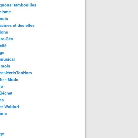
quons: tambouilles
nisme
mois
acines et des elles
ions
ire-Géo
cité
age
 musical
 mois
ectJécrisTonNom
tir - Mode
io
Déchet
es
er Waldorf
mne
ge