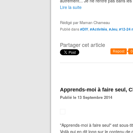
autrement... Je ne rentre pas dans les d
Lire la suite
Rédigé par
Maman Chameau
Publié dans
#DIY
,
#Activités
,
#Jeu
,
#12-24 
Partager cet article
Repost
0
Apprends-moi à faire seul, 
Publié le 13 Septembre 2014
"Apprends-moi à faire seul" est sous-t
Voilà qui en dit long sur le contenu de