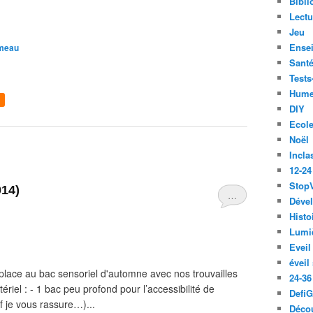
Bibli
Lect
Jeu
Ense
ameau
Santé
Tests
Hume
DIY
Ecol
Noël
Incla
12-24
Stop
014)
…
Déve
Histo
Lumiè
Eveil
éveil
place au bac sensoriel d'automne avec nos trouvailles
24-36
atériel : - 1 bac peu profond pour l’accessibilité de
Defi
euf je vous rassure…)...
Décou