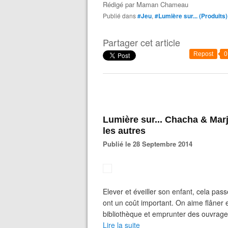
Rédigé par
Maman Chameau
Publié dans
#Jeu
,
#Lumière sur... (Produits)
Partager cet article
Repost
0
Lumière sur... Chacha & Marjolaine, Une librairie pas comme
les autres
Publié le 28 Septembre 2014
Elever et éveiller son enfant, cela pass
ont un coût important. On aime flâner e
bibliothèque et emprunter des ouvrages 
Lire la suite