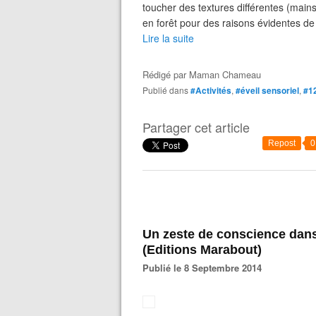
toucher des textures différentes (mains
en forêt pour des raisons évidentes de 
Lire la suite
Rédigé par
Maman Chameau
Publié dans
#Activités
,
#éveil sensoriel
,
#1
Partager cet article
Repost
0
Un zeste de conscience dans la cuisine d’Isabelle Filliozat
(Editions Marabout)
Publié le 8 Septembre 2014