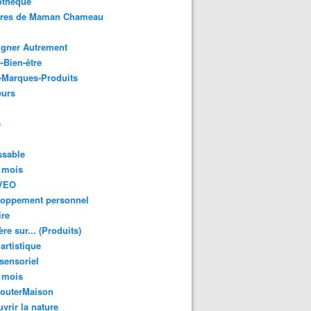
othèque
ures de Maman Chameau
igner Autrement
-Bien-être
-Marques-Produits
urs
e
ssable
 mois
VEO
loppement personnel
ire
re sur... (Produits)
 artistique
 sensoriel
 mois
GouterMaison
vrir la nature