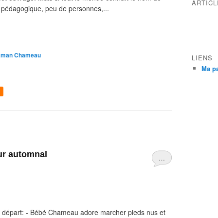
ARTIC
 pédagogique, peu de personnes,...
Maman Chameau
LIENS
Ma p
eur automnal
…
 de départ: - Bébé Chameau adore marcher pieds nus et