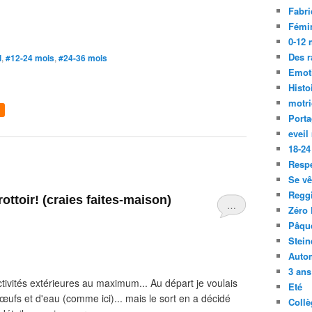
Fabri
Fémi
0-12 
Des r
l
,
#12-24 mois
,
#24-36 mois
Emot
Histo
motri
Port
eveil
18-24
Resp
Se vê
Regg
rottoir! (craies faites-maison)
…
Zéro 
Pâqu
Stein
Auto
3 ans
activités extérieures au maximum... Au départ je voulais
Eté
'œufs et d'eau (comme ici)... mais le sort en a décidé
Collè