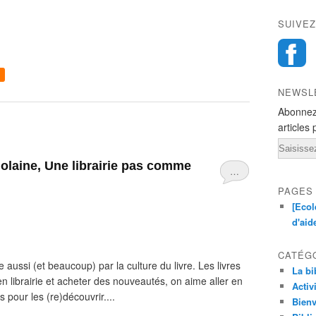
SUIVEZ
NEWSL
Abonnez
articles 
Email
…
PAGES
[Ecol
d'aid
CATÉG
e aussi (et beaucoup) par la culture du livre. Les livres
La bi
n librairie et acheter des nouveautés, on aime aller en
Activ
pour les (re)découvrir....
Bienv