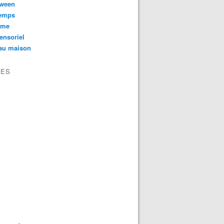
oween
temps
sme
ensoriel
au maison
VES