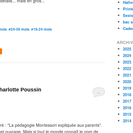
étails... mais en gros...
Hall
Prin
Sexi
bac s
Cade
mois
,
#24-36 mois
,
#18-24 mois
ARCHI
2025
2024
2023
2022
2021
2020
2019
Charlotte Poussin
…
2018
2017
2016
2015
2014
itré : "La pédagogie Montessori expliquée aux parents".
 cet ouvrage. Mais si tout le monde connaît le nom de