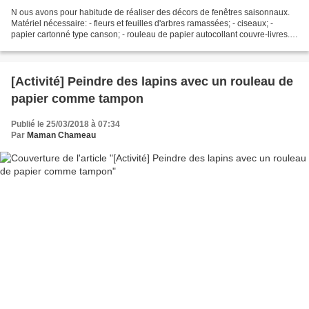
N ous avons pour habitude de réaliser des décors de fenêtres saisonnaux.
Matériel nécessaire: - fleurs et feuilles d'arbres ramassées; - ciseaux; -
papier cartonné type canson; - rouleau de papier autocollant couvre-livres.
Déroulement: 1. Partir en cueillette;...
[Activité] Peindre des lapins avec un rouleau de
papier comme tampon
Publié le 25/03/2018 à 07:34
Par
Maman Chameau