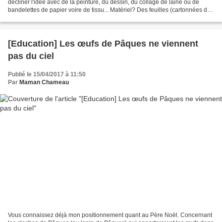
décliner l'idée avec de la peinture, du dessin, du collage de laine ou de
bandelettes de papier voire de tissu... Matériel? Des feuilles (cartonnées de
préférence) et du masking tape...
[Education] Les œufs de Pâques ne viennent
pas du ciel
Publié le 15/04/2017 à 11:50
Par
Maman Chameau
Vous connaissez déjà mon positionnement quant au Père Noël. Concernant