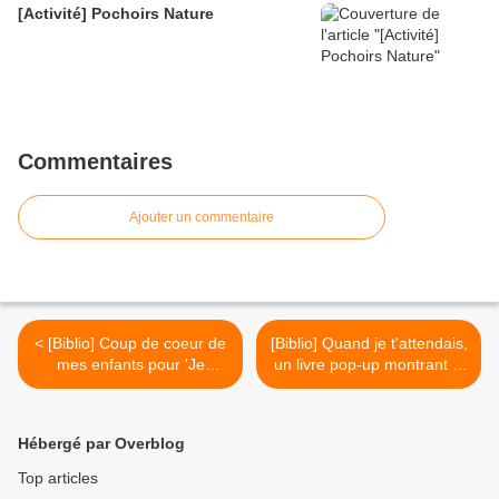
[Activité] Pochoirs Nature
Commentaires
Ajouter un commentaire
< [Biblio] Coup de coeur de
[Biblio] Quand je t'attendais,
mes enfants pour 'Je
un livre pop-up montrant le
touche, j'observe, je peins
développement dans le
avec les mains' (méthode
ventre en taille réelle >
sensorielle)
Hébergé par Overblog
Top articles