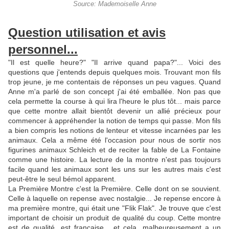
Source: Mademoiselle Anne
Question utilisation et avis
personnel...
"Il est quelle heure?" "Il arrive quand papa?"... Voici des
questions que j'entends depuis quelques mois. Trouvant mon fils
trop jeune, je me contentais de réponses un peu vagues. Quand
Anne m'a parlé de son concept j'ai été emballée. Non pas que
cela permette la course à qui lira l'heure le plus tôt... mais parce
que cette montre allait bientôt devenir un allié précieux pour
commencer à appréhender la notion de temps qui passe. Mon fils
a bien compris les notions de lenteur et vitesse incarnées par les
animaux. Cela a même été l'occasion pour nous de sortir nos
figurines animaux Schleich et de reciter la fable de La Fontaine
comme une histoire. La lecture de la montre n'est pas toujours
facile quand les animaux sont les uns sur les autres mais c'est
peut-être le seul bémol apparent.
La Première Montre c'est la Première. Celle dont on se souvient.
Celle à laquelle on repense avec nostalgie... Je repense encore à
ma première montre, qui était une "Flik Flak". Je trouve que c'est
important de choisir un produit de qualité du coup. Cette montre
est de qualité, est française... et cela, malheureusement a un