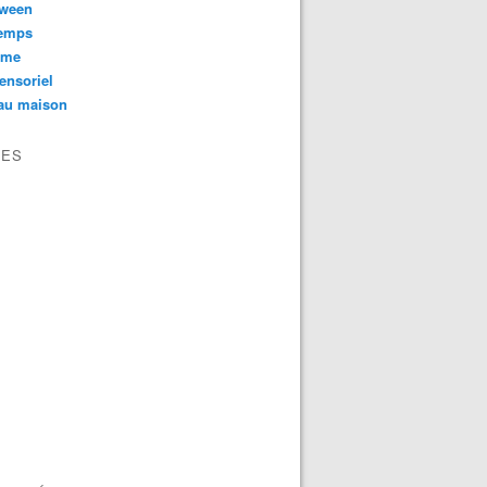
oween
temps
sme
ensoriel
au maison
VES