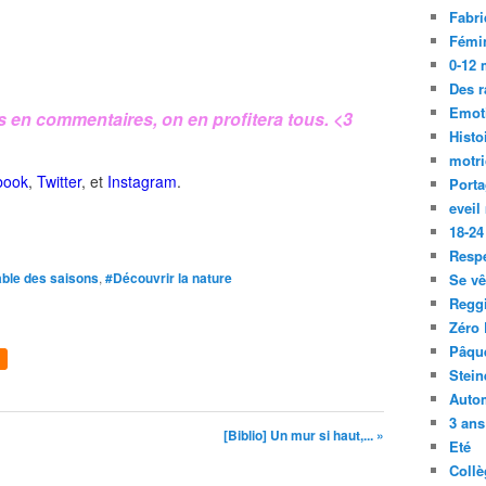
Fabri
Fémi
0-12 
Des r
Emot
s en commentaires, on en profitera tous. <3
Histo
motri
book
,
Twitter
, et
Instagram
.
Port
eveil
18-24
Resp
able des saisons
,
#Découvrir la nature
Se vê
Regg
Zéro 
Pâqu
Stein
Auto
3 ans
[Biblio] Un mur si haut,... »
Eté
Collè