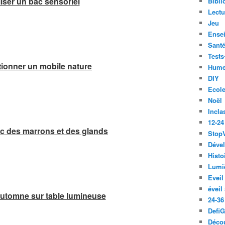
liser un bac sensoriel
Bibli
Lect
Jeu
Ense
Santé
Tests
ctionner un mobile nature
Hume
DIY
Ecol
Noël
Incla
12-24
ec des marrons et des glands
Stop
Déve
Histo
Lumiè
Eveil
éveil
automne sur table lumineuse
24-36
Defi
Décou