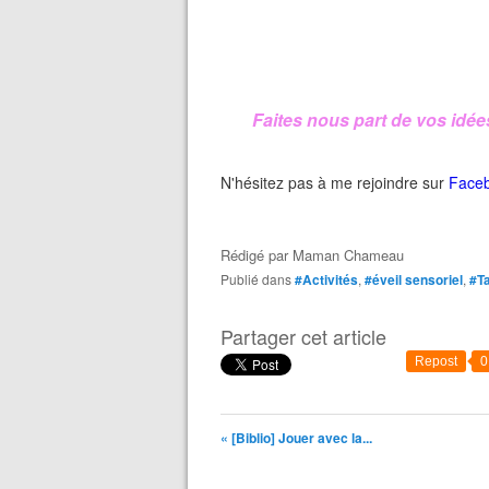
Faites nous part de vos idée
N'hésitez pas à me rejoindre sur
Face
Rédigé par
Maman Chameau
Publié dans
#Activités
,
#éveil sensoriel
,
#T
Partager cet article
Repost
0
« [Biblio] Jouer avec la...