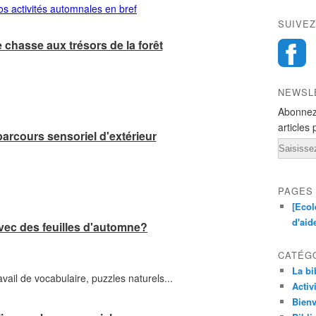
SUIVEZ
 chasse aux trésors de la forêt
NEWSL
Abonnez
articles 
 parcours sensoriel d'extérieur
Email
PAGES
[Ecol
d'aid
 avec des feuilles d'automne?
CATÉG
La bi
avail de vocabulaire, puzzles naturels...
Activ
Bienv