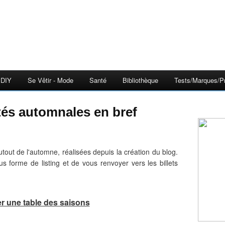
DIY
Se Vêtir - Mode
Santé
Bibliothèque
Tests/Marques/Pr
vités automnales en bref
autout de l'automne, réalisées depuis la création du blog.
us forme de listing et de vous renvoyer vers les billets
er une table des saisons