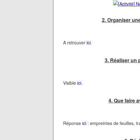
2. Organiser une
A retrouver
ici
.
3.​ Réaliser un
Visible
ici
.
4. ​Que faire
Réponse
ici
: empreintes de feuilles, tr