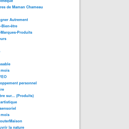
othèque
ures de Maman Chameau
igner Autrement
-Bien-être
-Marques-Produits
urs
e
ssable
 mois
VEO
loppement personnel
ire
re sur... (Produits)
 artistique
 sensoriel
 mois
GouterMaison
vrir la nature