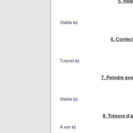
5. ​Réa
Visible
ici
.
6. ​Confe
Tutoriel
ici
.
7. Peindre av
Visible
ici
.
8. Trésors d'
A voir
ici