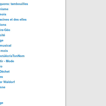
quons: tambouilles
nisme
mois
acines et des elles
ions
ire-Géo
cité
age
 musical
 mois
ectJécrisTonNom
tir - Mode
io
Déchet
es
er Waldorf
mne
ge