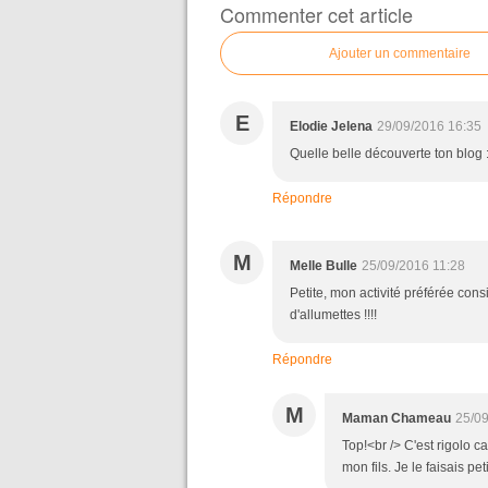
Commenter cet article
Ajouter un commentaire
E
Elodie Jelena
29/09/2016 16:35
Quelle belle découverte ton blog :
Répondre
M
Melle Bulle
25/09/2016 11:28
Petite, mon activité préférée con
d'allumettes !!!!
Répondre
M
Maman Chameau
25/09
Top!<br /> C'est rigolo c
mon fils. Je le faisais p