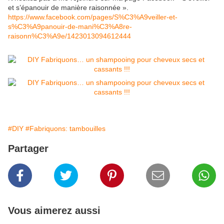
et s’épanouir de manière raisonnée ».
https://www.facebook.com/pages/S%C3%A9veiller-et-
s%C3%A9panouir-de-mani%C3%A8re-
raisonn%C3%A9e/1423013094612444
#DIY
#Fabriquons: tambouilles
Partager
Vous aimerez aussi