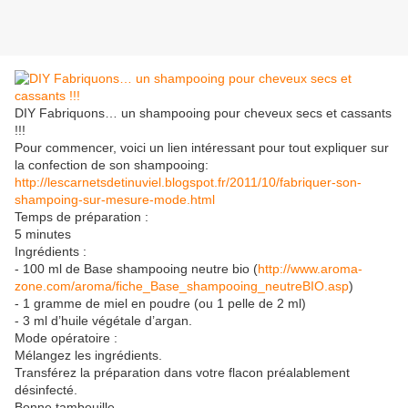
DIY Fabriquons… un shampooing pour cheveux secs et cassants
!!!
Pour commencer, voici un lien intéressant pour tout expliquer sur
la confection de son shampooing:
http://lescarnetsdetinuviel.blogspot.fr/2011/10/fabriquer-son-
shampoing-sur-mesure-mode.html
Temps de préparation :
5 minutes
Ingrédients :
- 100 ml de Base shampooing neutre bio (
http://www.aroma-
zone.com/aroma/fiche_Base_shampooing_neutreBIO.asp
)
- 1 gramme de miel en poudre (ou 1 pelle de 2 ml)
- 3 ml d’huile végétale d’argan.
Mode opératoire :
Mélangez les ingrédients.
Transférez la préparation dans votre flacon préalablement
désinfecté.
Bonne tambouille