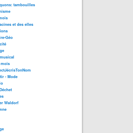
quons: tambouilles
nisme
mois
acines et des elles
ions
ire-Géo
cité
age
 musical
 mois
ectJécrisTonNom
tir - Mode
io
Déchet
es
er Waldorf
mne
ge