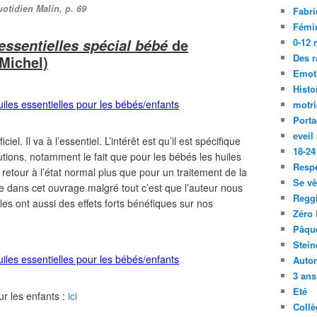
otidien Malin, p. 69
Fabri
Fémi
de
s essentielles spécial bébé
0-12 
Des r
Michel)
Emot
Histo
motri
Port
eveil
iel. Il va à l’essentiel. L’intérêt est qu’il est spécifique
18-24
ions, notamment le fait que pour les bébés les huiles
Resp
n retour à l’état normal plus que pour un traitement de la
Se vê
 dans cet ouvrage malgré tout c’est que l’auteur nous
Regg
les ont aussi des effets forts bénéfiques sur nos
Zéro 
Pâqu
Stein
Auto
3 ans
Eté
r les enfants :
ici
Collè