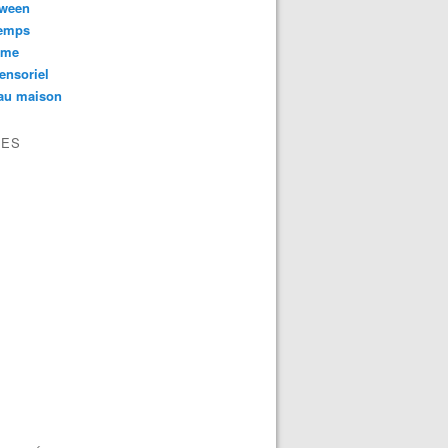
oween
temps
sme
ensoriel
au maison
VES