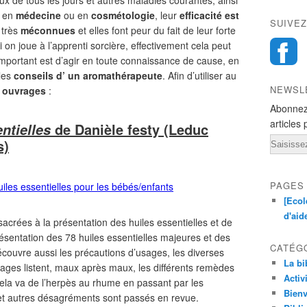
ux de tous les jours et autres maladies courantes, ainsi
t en
médecine
ou en
cosmétologie
, leur
efficacité est
SUIVEZ
 très
méconnues
et elles font peur du fait de leur forte
 on joue à l’apprenti sorcière, effectivement cela peut
mportant est d’agir en toute connaissance de cause, en
 les
conseils d’ un aromathérapeute
. Afin d’utiliser au
NEWSL
 3 ouvrages
:
Abonnez
articles 
de Danièle festy (Leduc
entielles
Email
s)
PAGES
[Ecol
d'aid
acrées à la présentation des huiles essentielles et de
résentation des 78 huiles essentielles majeures et des
CATÉG
écouvre aussi les précautions d’usages, les diverses
La bi
ages listent, maux après maux, les différents remèdes
Activ
Cela va de l’herpès au rhume en passant par les
Bienv
t autres désagréments sont passés en revue.