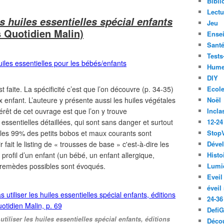
Bibli
Lect
es huiles essentielles spécial enfants
Jeu
s Quotidien Malin)
Ense
Santé
Tests
Hume
DIY
 faite. La spécificité c’est que l’on découvre (p. 34-35)
Ecol
 enfant. L’auteure y présente aussi les huiles végétales
Noël
ntérêt de cet ouvrage est que l’on y trouve
Incla
 essentielles détaillées, qui sont sans danger et surtout
12-24
elles 99% des petits bobos et maux courants sont
Stop
ir fait le listing de « trousses de base » c'est-à-dire les
Déve
e profil d’un enfant (un bébé, un enfant allergique,
Histo
 remèdes possibles sont évoqués.
Lumiè
Eveil
éveil
24-36
Defi
utiliser les huiles essentielles spécial enfants, éditions
Décou