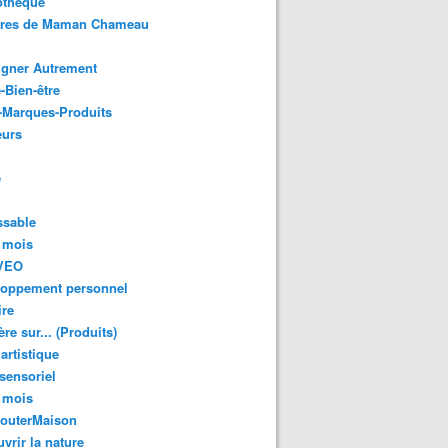
othèque
ures de Maman Chameau
igner Autrement
-Bien-être
-Marques-Produits
urs
e
ssable
 mois
VEO
loppement personnel
ire
re sur... (Produits)
 artistique
 sensoriel
 mois
GouterMaison
vrir la nature