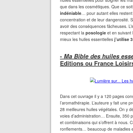
huiles essentielles pour soigner les ma
que dans les cosmétiques. Que ce soi
indéniable
… pour autant elles restent
concentration et de leur dangerosité. Si
avoir des conséquences fâcheuses. L’i
respectant la
posologie
et en suivant
mieux les huiles essentielles
j’utilise
-
Ma Bible des huiles ess
Editions ou France Loisir
Dans cet ouvrage il y a 120 pages cons
l’aromathérapie. L’auteure y fait une p
28 meilleures huiles végétales. On y d
voies d’administration… Ensuite, 350 p
et combinaisons qui s’offrent à nous. 
ronflements… beaucoup de maladies e