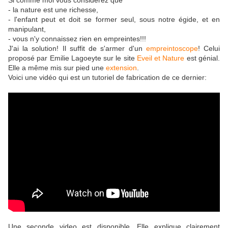
Si comme moi vous considérez que
- la nature est une richesse,
- l'enfant peut et doit se former seul, sous notre égide, et en
manipulant,
- vous n'y connaissez rien en empreintes!!!
J'ai la solution! Il suffit de s'armer d'un
empreintoscope
! Celui
proposé par Emilie Lagoeyte sur le site
Eveil et Nature
est génial.
Elle a même mis sur pied une
extension
.
Voici une vidéo qui est un tutoriel de fabrication de ce dernier:
Une seconde video est disponible. Elle explique clairement