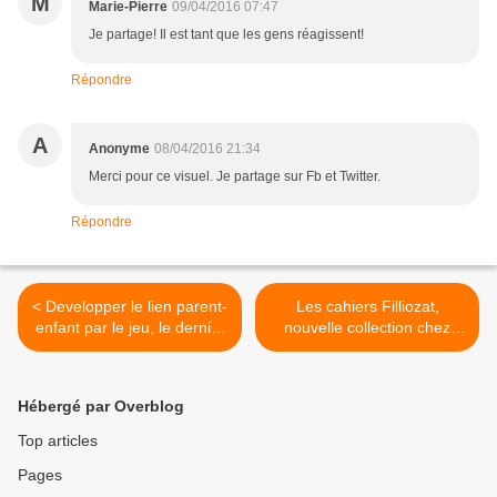
M
Marie-Pierre
09/04/2016 07:47
Je partage! Il est tant que les gens réagissent!
Répondre
A
Anonyme
08/04/2016 21:34
Merci pour ce visuel. Je partage sur Fb et Twitter.
Répondre
< Developper le lien parent-
Les cahiers Filliozat,
enfant par le jeu, le dernier
nouvelle collection chez
livre d'Aletha Solter
Nathan - Mes émotions >
Hébergé par Overblog
Top articles
Pages