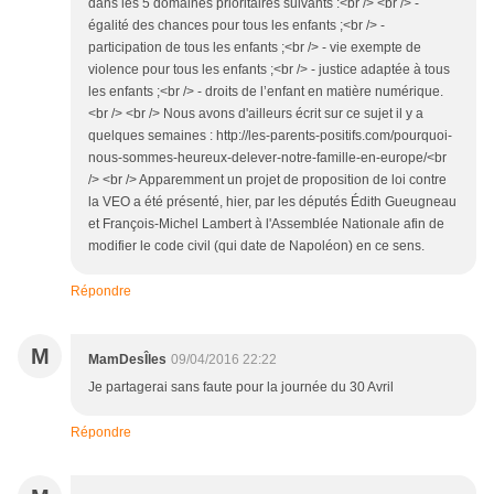
dans les 5 domaines prioritaires suivants :<br /> <br /> -
égalité des chances pour tous les enfants ;<br /> -
participation de tous les enfants ;<br /> - vie exempte de
violence pour tous les enfants ;<br /> - justice adaptée à tous
les enfants ;<br /> - droits de l’enfant en matière numérique.
<br /> <br /> Nous avons d'ailleurs écrit sur ce sujet il y a
quelques semaines : http://les-parents-positifs.com/pourquoi-
nous-sommes-heureux-delever-notre-famille-en-europe/<br
/> <br /> Apparemment un projet de proposition de loi contre
la VEO a été présenté, hier, par les députés Édith Gueugneau
et François-Michel Lambert à l'Assemblée Nationale afin de
modifier le code civil (qui date de Napoléon) en ce sens.
Répondre
M
MamDesÎles
09/04/2016 22:22
Je partagerai sans faute pour la journée du 30 Avril
Répondre