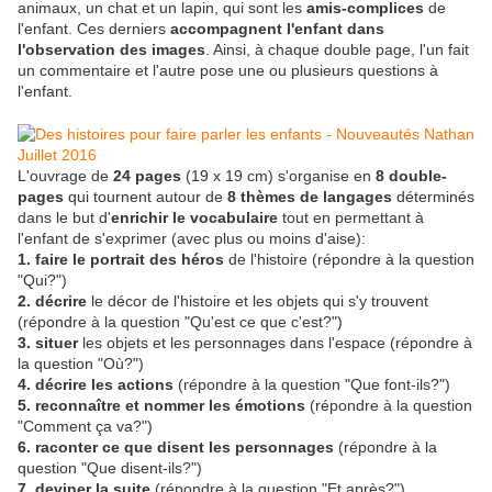
animaux, un chat et un lapin, qui sont les
amis-complices
de
l'enfant. Ces derniers
accompagnent l'enfant dans
l'observation des images
. Ainsi, à chaque double page, l'un fait
un commentaire et l'autre pose une ou plusieurs questions à
l'enfant.
L'ouvrage de
24 pages
(19 x 19 cm) s'organise en
8 double-
pages
qui tournent autour de
8 thèmes de langages
déterminés
dans le but d'
enrichir le vocabulaire
tout en permettant à
l'enfant de s'exprimer (avec plus ou moins d'aise):
1. faire le portrait des héros
de l'histoire (répondre à la question
"Qui?")
2. décrire
le décor de l'histoire et les objets qui s'y trouvent
(répondre à la question "Qu'est ce que c'est?")
3. situer
les objets et les personnages dans l'espace (répondre à
la question "Où?")
4. décrire les actions
(répondre à la question "Que font-ils?")
5. reconnaître et nommer les émotions
(répondre à la question
"Comment ça va?")
6. raconter ce que disent les personnages
(répondre à la
question "Que disent-ils?")
7. deviner la suite
(répondre à la question "Et après?")