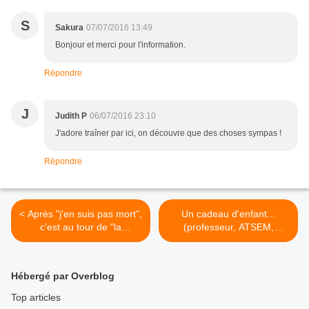
S
Sakura
07/07/2016 13:49
Bonjour et merci pour l'information.
Répondre
J
Judith P
06/07/2016 23:10
J'adore traîner par ici, on découvre que des choses sympas !
Répondre
< Après "j'en suis pas mort",
Un cadeau d'enfant...
c'est au tour de "la
(professeur, ATSEM,
génération de petits cons"...
nounou, crèche...) #2 :
Offrir une corbeille de fruits
>
Hébergé par Overblog
Top articles