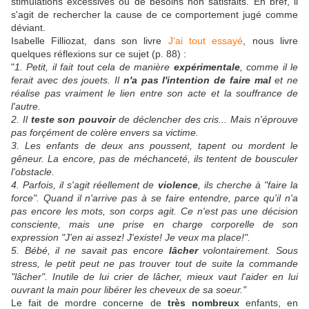
stimulations excessives ou de besoins non satisfaits. En bref, il
s'agit de rechercher la cause de ce comportement jugé comme
déviant.
Isabelle Filliozat, dans son livre
J'ai tout essayé
, nous livre
quelques réflexions sur ce sujet (p. 88) :
"
1. Petit, il fait tout cela de manière
expérimentale
, comme il le
ferait avec des jouets. Il
n'a pas l'intention de faire mal
et ne
réalise pas vraiment le lien entre son acte et la souffrance de
l'autre.
2. Il
teste son pouvoir
de déclencher des cris... Mais n'éprouve
pas forçément de colère envers sa victime.
3. Les enfants de deux ans poussent, tapent ou mordent le
gêneur. La encore, pas de méchanceté, ils tentent de bousculer
l'obstacle.
4. Parfois, il s'agit réellement de
violence
, ils cherche à "faire la
force". Quand il n'arrive pas à se faire entendre, parce qu'il n'a
pas encore les mots, son corps agit. Ce n'est pas une décision
consciente, mais une prise en charge corporelle de son
expression "J'en ai assez! J'existe! Je veux ma place!".
5. Bébé, il ne savait pas encore
lâcher
volontairement. Sous
stress, le petit peut ne pas trouver tout de suite la commande
"lâcher". Inutile de lui crier de lâcher, mieux vaut l'aider en lui
ouvrant la main pour libérer les cheveux de sa soeur."
Le fait de mordre concerne de
très nombreux
enfants, en