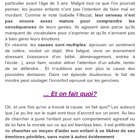
particulier avant l’âge de 3 ans. Malgré tout ce que l'on pourrait
penser, les jeunes enfants n’ont pas l’intention de faire mal en
mordant. Comme le note Isabelle Filliozat,
leur cerveau n’est
pas encore assez mature pour comprendre les
conséquences
de leurs gestes. Ils agissent ainsi parce qu’ils
manquent de vocabulaire pour s’exprimer et qu’ils n’arrivent pas
à bien gérer leurs émotions.
En résumé, les
causes sont multiples
: éprouver un sentiment
de colère, vouloir un objet, être fatigué, vivre un évenement
stressant (naissance d'un bébé, déménagement, entrée à
l'école...), avoir faim, vouloir attirer l'attention d'un adulte, tenter
de se défendre... Et n'oublions pas non plus la cause des
poussées dentaires. Dans cet épisode douloureux, le fait de
mordre peut soulager l'inconfort eprouvé sur les gencives.
... Et on fait quoi?
Ok, et une fois qu'on a trouvé la cause, on fait quoi? Les auteurs
que j'ai pu lire sur le sujet sont tous d'accord sur un point. Au lieu
de chercher à punir l'enfant pour son comportement agressif ou
de lui faire la morale sur ce qui est bien/pas bien, il est préférable
de
chercher un moyen d'aider son enfant à se libérer de ses
émotions pénibles, sans nuire à autrui évidemment
.