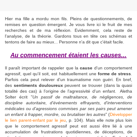
Hier ma fille a mordu mon fils. Pleins de questionnements, de
remises en question émergent. Je vous livre ici le fruit de mes
recherches et de ma réflexion. Evidemment, cela reste de
l'analyse, de la théorie. Gardons tous en tête ces schémas et
tentons de faire au mieux... Personne n'a dit que c'était facile.
Au commencement étaient les causes...
​Il paraît important de rappeler que la
cause
d'un comportement
agressif, quel qu'il soit, est habituellement une
forme de stress
.
Parfois cela peut relever d'un traumatisme non guéri. En bref,
des
sentiments douloureux
peuvent se trouver (dans la quasi
totalité des cas) à l'origine de l'agressivité d'un enfant. Aletha
Solter écrit "
Un passif de maltraitance, de négligences, de
discipline autoritaire, d'événements effrayants, d'interventions
médicales ou d'agressions commises par ses pairs peut amener
un enfant à frapper, mordre, ou brutaliser les autres
" (
Développer
le lien parent-enfant par le jeu
, p. 104). Mais elle note plus loin
que le comportement agressif peut est aussi être lié à une
accumulation de frustrations quotidiennes, de déceptions, de