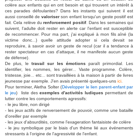
colère aux enfants qui en ont besoin et qui trouvent un intérêt à
ces parades défoulantes? Dans les instants qui suivent il est
aussi conseillé de
valoriser
son enfant lorsqu'un geste positif est
fait. Cela relève du
renforcement positif
. Dans les semaines qui
suivent, l'adulte doit rester en alerte car l'enfant est susceptible
de recommencer. Pour ma part, j'ai expliqué à mon fils aîné (la
victime donc...) quelle attitude adopter si cela devait se
reproduire, à savoir avoir un geste de recul (car il a tendance à
rester spectateur en cas d'attaque, il ne manifeste aucun geste
de défense).
De plus, le
travail sur les émotions
paraît primordial. Les
identifier, les nommes, les gérer... Vaste programme. Colère,
tristesse, joie... etc... sont travaillées à la maison à partir de livres
jeunesse par exemple. J'en avais présenté quelques-uns
ici
.
Pour terminer, Aletha Solter (
Développer le lien parent-enfant par
le jeu
) liste des
exemples d'activités ludiques
permettant de
lutter contre les comportements agressifs:
- le jeu libre, non dirigé
- les jeux actifs de renversement de pouvoir, comme une bataille
d'oreiller par exemple
- les jeux d'absurdités, comme l'exageration fantaisiste de colère
- le jeu symbolique par le biais d'un thème lié aux événements
stressants à l'origine de l'agressivité de l'enfant.