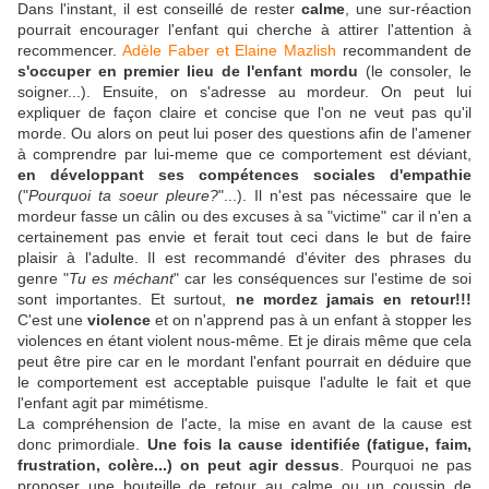
Dans l'instant, il est conseillé de rester
calme
, une sur-réaction
pourrait encourager l'enfant qui cherche à attirer l'attention à
recommencer.
Adèle Faber et Elaine Mazlish
recommandent de
s'occuper en premier lieu de l'enfant mordu
(le consoler, le
soigner...). Ensuite, on s'adresse au mordeur. On peut lui
expliquer de façon claire et concise que l'on ne veut pas qu'il
morde. Ou alors on peut lui poser des questions afin de l'amener
à comprendre par lui-meme que ce comportement est déviant,
en développant ses compétences sociales d'empathie
("
Pourquoi ta soeur pleure?
"...). Il n'est pas nécessaire que le
mordeur fasse un câlin ou des excuses à sa "victime" car il n'en a
certainement pas envie et ferait tout ceci dans le but de faire
plaisir à l'adulte. Il est recommandé d'éviter des phrases du
genre "
Tu es méchant
" car les conséquences sur l'estime de soi
sont importantes. Et surtout,
ne mordez jamais en retour!!!
C'est une
violence
et on n'apprend pas à un enfant à stopper les
violences en étant violent nous-même. Et je dirais même que cela
peut être pire car en le mordant l'enfant pourrait en déduire que
le comportement est acceptable puisque l'adulte le fait et que
l'enfant agit par mimétisme.
La compréhension de l'acte, la mise en avant de la cause est
donc primordiale.
Une fois la cause identifiée (fatigue, faim,
frustration, colère...) on peut agir dessus
. Pourquoi ne pas
proposer une bouteille de retour au calme ou un coussin de