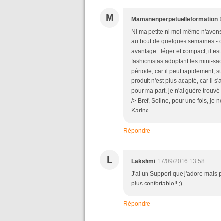
M
Mamanenperpetuelleformation
Ni ma petite ni moi-même n'avons a
au bout de quelques semaines - ca
avantage : léger et compact, il e
fashionistas adoptant les mini-sac
période, car il peut rapidement, su
produit n'est plus adapté, car il s
pour ma part, je n'ai guère trouv
/> Bref, Soline, pour une fois, je 
Karine
Répondre
L
Lakshmi
17/09/2016 13:58
J'ai un Suppori que j'adore mais p
plus confortable!! ;)
Répondre