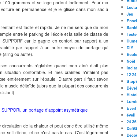
Bibli
de 100 grammes et se loge partout facilement. Pour ma
Lect
la voiture en permanence et je le glisse dans mon sac à
Jeu
Ense
de l'enfant est facile et rapide. Je ne me sers que de mon
Santé
emple entre le parking de l'école et la salle de classe de
Tests
n SUPPORi" car je gagne en confort par rapport à un
Hume
rapidité par rapport à un autre moyen de portage qui
DIY
 (sling ou autre).
Ecol
Noël
 ses concurrents réglables quand mon aîné était plus
Incla
n situation confortable. Et mes craintes n'étaient pas
12-24
 entièrement sur l'épaule. D'autre part il faut savoir
Stop
le muscle déltoïde (alors que la plupart des concurrents
Déve
sistant).
Histo
Lumiè
Eveil
éveil
24-36
e circulation de la chaleur et peut donc être utilisé même
Defi
e ce soit rêche, et ce n'est pas le cas. C'est légèrement
Décou