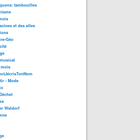
quons: tambouilles
nisme
mois
acines et des elles
ions
ire-Géo
cité
age
 musical
 mois
ectJécrisTonNom
tir - Mode
io
Déchet
es
er Waldorf
mne
ge