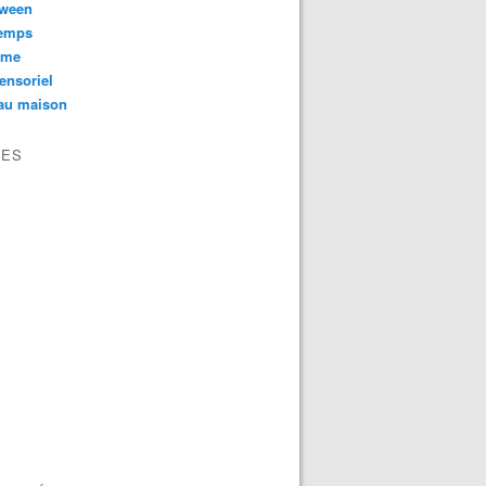
oween
temps
sme
ensoriel
au maison
VES