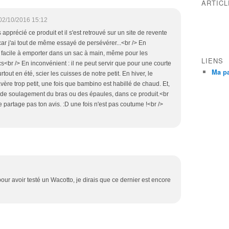
ARTIC
02/10/2016 15:12
pprécié ce produit et il s'est retrouvé sur un site de revente
r j'ai tout de même essayé de persévérer...<br /> En
st facile à emporter dans un sac à main, même pour les
LIENS
s<br /> En inconvénient : il ne peut servir que pour une courte
Ma p
rtout en été, scier les cuisses de notre petit. En hiver, le
'avère trop petit, une fois que bambino est habillé de chaud. Et,
é de soulagement du bras ou des épaules, dans ce produit.<br
ne partage pas ton avis. :D une fois n'est pas coutume !<br />
our avoir testé un Wacotto, je dirais que ce dernier est encore