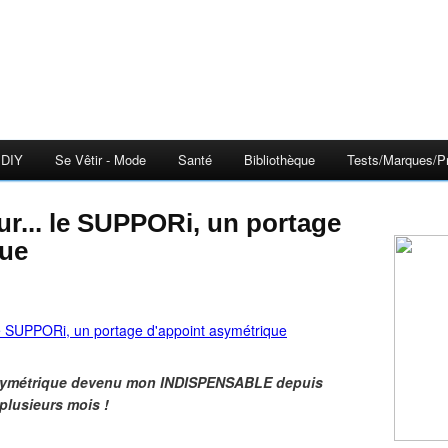
DIY
Se Vêtir - Mode
Santé
Bibliothèque
Tests/Marques/Pr
que
asymétrique devenu mon INDISPENSABLE depuis
plusieurs mois !​