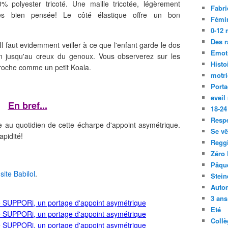
% polyester tricoté. Une maille tricotée, légèrement
Fabri
très bien pensée! Le côté élastique offre un bon
Fémi
0-12 
Des r
 Il faut evidemment veiller à ce que l'enfant garde le dos
Emot
ien jusqu'au creux du genoux. Vous observerez sur les
Histo
croche comme un petit Koala.
motri
Port
eveil
En bref...
18-24
Resp
ice au quotidien de cette écharpe d'appoint asymétrique.
Se vê
apidité!
Regg
Zéro 
Pâqu
e
si
te Babilol
.
Stein
Auto
3 ans
Eté
Collè