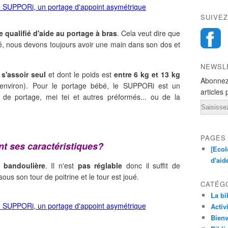
SUIVEZ
 qualifié d'aide au portage à bras
. Cela veut dire que
bé, nous devons toujours avoir une main dans son dos et
NEWSL
 s'assoir seul
et dont le poids est
entre 6 kg et 13 kg
Abonnez
environ). Pour le portage bébé, le SUPPORi est un
articles 
 de portage, mei tei et autres préformés... ou de la
Email
PAGES
nt ses caractéristiques?
[Ecol
d'aid
 bandoulière
. Il n'est
pas réglable
donc il suffit de
sous son tour de poitrine et le tour est joué.
CATÉG
La bi
Activ
Bienv