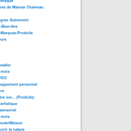
othèque
ures de Maman Chameau
igner Autrement
-Bien-être
-Marques-Produits
urs
e
ssable
 mois
VEO
loppement personnel
ire
re sur... (Produits)
 artistique
 sensoriel
 mois
GouterMaison
vrir la nature