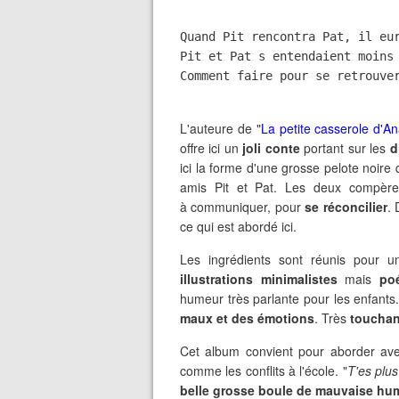
Quand Pit rencontra Pat, il eu
Pit et Pat s entendaient moins
Comment faire pour se retrouve
L'auteure de "
La petite casserole d'An
offre ici un
joli conte
portant sur les
d
ici la forme d'une grosse pelote noire qu
amis Pit et Pat. Les deux compères
à communiquer, pour
se réconcilier
. 
ce qui est abordé ici.
Les ingrédients sont réunis pour u
illustrations minimalistes
mais
po
humeur très parlante pour les enfants.
maux et des émotions
. Très
touchan
Cet album convient pour aborder avec 
comme les conflits à l'école. "
T'es plu
belle grosse boule de mauvaise hu