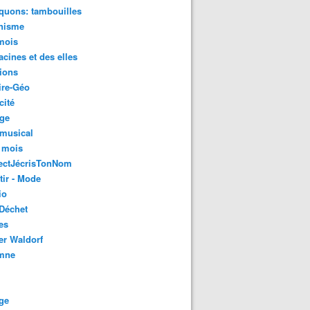
quons: tambouilles
nisme
mois
acines et des elles
ions
ire-Géo
cité
age
 musical
 mois
ectJécrisTonNom
tir - Mode
io
Déchet
es
er Waldorf
mne
ge