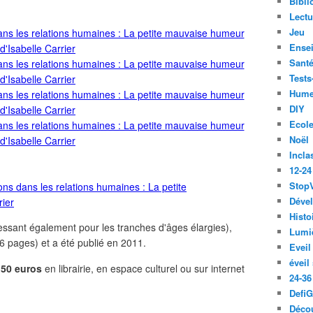
Bibli
Lect
Jeu
Ense
Santé
Tests
Hume
DIY
Ecol
Noël
Incla
12-24
Stop
Déve
Histo
éressant également pour les tranches d'âges élargies),
Lumiè
6 pages) et a été publié en 2011.
Eveil
éveil
.50 euros
en librairie, en espace culturel ou sur internet
24-36
Defi
Décou