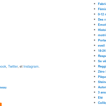
Fabri
Fémi
0-12 
Des r
Emot
Histo
motri
Port
eveil
18-24
Resp
Se vê
book
,
Twitter
, et
Instagram
.
Regg
Zéro 
Pâqu
Stein
Auto
ameau
3 ans
Eté
Collè