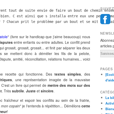
SUIVEZ
rent tout de suite envie de faire un bout de chemin ensem
 bien. C est ainsi que s installa entre eux une petite ma
r ? Chacun prit le problème par un bout et se mit à défa
NEWSL
atole
" (livre sur le handicap que j'aime beaucoup) ​nous
Abonnez
isputes
entre enfants ou entre adultes. Le conflit prend
articles 
i grossit, grossit, grossit... et finit par séparer les deux
Email
 se mettent donc à démêler les fils de la pelote,
Dispute, amitié, réconciliation, relations humaines... voici
PAGES
ne recette qui fonctionne. Des
textes simples
, des
[Ecol
étiques
, une représentation imagée de la mauvaise
d'aid
 C'est un livre qui permet de
mettre des mots sur des
t
. Très
subtile
.
Juste
et
sincère
.
CATÉG
La bi
fraîcheur et espoir les conflits au sein de la fratrie,
Activ
s mon copain
" je l'entends à répétition... Démêlons
cette
Bienv
meur
!