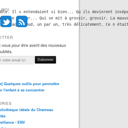
-MOI
ble. Il s entendaient si bien... Qu ils devinrent insépa
uvaise humeur... Qui se mit à grossir, grossir. La mauva
ire chaque nœud, un par un, très délicatement. Ce n étai
ETTER
-vous pour être averti des nouveaux
publiés.
e] Quelques outils pour permettre
er l'enfant à se concentrer
ORIES
bliothèque idéale du Chameau
ités
eillance - ENV