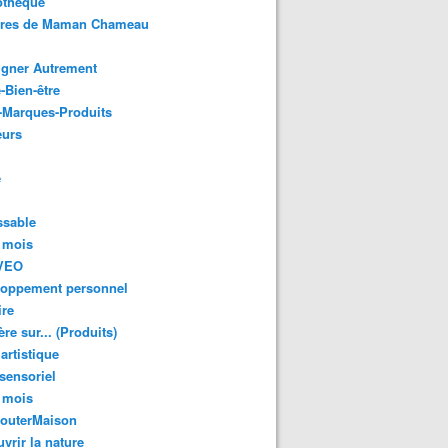
othèque
ures de Maman Chameau
igner Autrement
-Bien-être
-Marques-Produits
urs
e
ssable
 mois
VEO
loppement personnel
ire
re sur... (Produits)
 artistique
 sensoriel
 mois
GouterMaison
vrir la nature