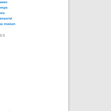
oween
temps
sme
ensoriel
au maison
VES