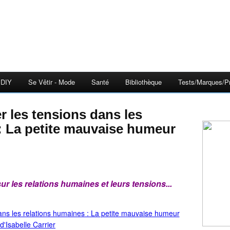
DIY
Se Vêtir - Mode
Santé
Bibliothèque
Tests/Marques/Pr
: La petite mauvaise humeur
ur les relations humaines et leurs tensions...