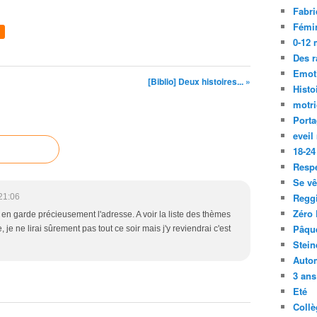
Fabri
Fémi
0-12 
Des r
Emot
[Biblio] Deux histoires... »
Histo
motri
Port
eveil
18-24
Resp
Se vê
Regg
21:06
Zéro 
 en garde précieusement l'adresse. A voir la liste des thèmes
Pâqu
je ne lirai sûrement pas tout ce soir mais j'y reviendrai c'est
Stein
Auto
3 ans
Eté
Collè