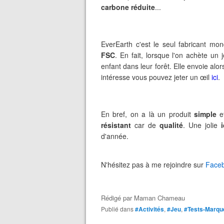
carbone réduite
...
EverEarth c'est le seul fabricant mo
FSC
. En fait, lorsque l'on achète un 
enfant dans leur forêt. Elle envoie alors
intéresse vous pouvez jeter un œil
ici
.
En bref, on a là un produit
simple
résistant
car de
qualité
. Une jolie
d'année.
N'hésitez pas à me rejoindre sur
Face
Rédigé par
Maman Chameau
Publié dans
#Activités
,
#Jeu
,
#Tests-Marqu