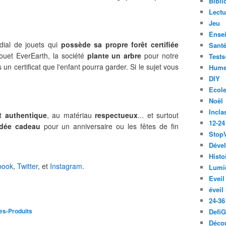
Bibli
Lect
Jeu
Ense
ndial de jouets qui
possède sa propre forêt certifiée
Santé
jouet EverEarth, la société
plante un arbre
pour notre
Tests
 un certificat que l'enfant pourra garder. Si le sujet vous
Hume
DIY
Ecol
Noël
Incla
et
authentique
, au matériau
respectueux
... et surtout
12-24
idée cadeau
pour un anniversaire ou les fêtes de fin
Stop
Déve
Histo
book
,
Twitter
, et
Instagram
.
Lumiè
Eveil
éveil
24-36
es-Produits
Defi
Décou