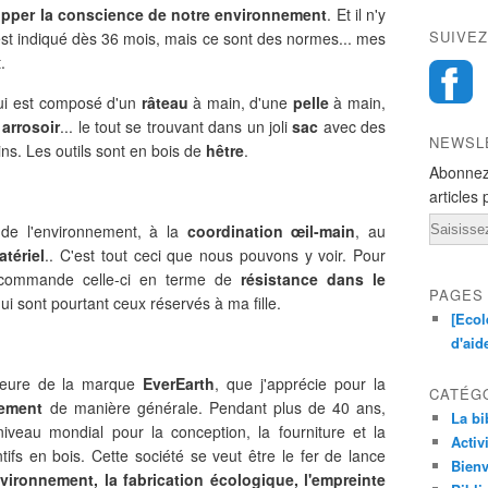
pper la conscience de notre environnement
. Et il n'y
SUIVEZ
st indiqué dès 36 mois, mais ce sont des normes... mes
.
hui est composé d'un
râteau
à main, d'une
pelle
à main,
t
arrosoir
... le tout se trouvant dans un joli
sac
avec des
NEWSL
ns. Les outils sont en bois de
hêtre
.
Abonnez
articles 
Email
 de l'environnement, à la
coordination œil-main
, au
tériel
.. C'est tout ceci que nous pouvons y voir. Pour
recommande celle-ci en terme de
résistance dans le
PAGES
qui sont pourtant ceux réservés à ma fille.
[Ecol
d'aid
nseure de la marque
EverEarth
, que j'apprécie pour la
CATÉG
ement
de manière générale. Pendant plus de 40 ans,
La bi
iveau mondial pour la conception, la fourniture et la
Activ
tifs en bois. Cette société se veut être le fer de lance
Bienv
nvironnement, la fabrication écologique, l'empreinte