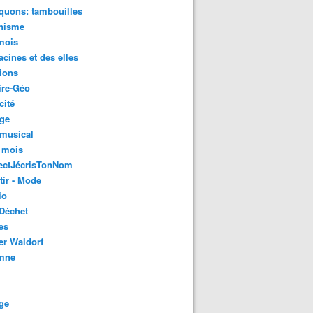
quons: tambouilles
nisme
mois
acines et des elles
ions
ire-Géo
cité
age
 musical
 mois
ectJécrisTonNom
tir - Mode
io
Déchet
es
er Waldorf
mne
ge