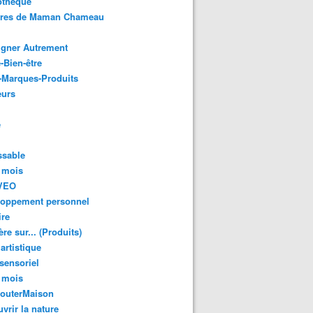
othèque
ures de Maman Chameau
igner Autrement
-Bien-être
-Marques-Produits
urs
e
ssable
 mois
VEO
loppement personnel
ire
re sur... (Produits)
 artistique
 sensoriel
 mois
GouterMaison
vrir la nature