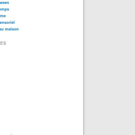
oween
temps
sme
ensoriel
au maison
VES