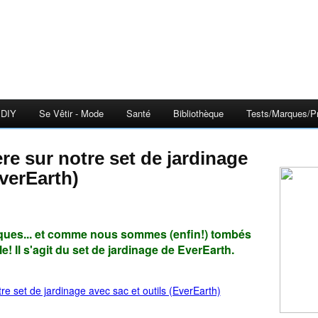
DIY
Se Vêtir - Mode
Santé
Bibliothèque
Tests/Marques/Pr
EverEarth)
ques... et comme nous sommes (enfin!) tombés
e! Il s'agit du set de jardinage de
EverEarth
.