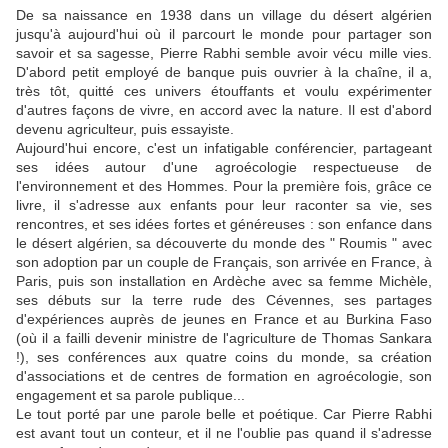
De sa naissance en 1938 dans un village du désert algérien
jusqu'à aujourd'hui où il parcourt le monde pour partager son
savoir et sa sagesse, Pierre Rabhi semble avoir vécu mille vies.
D'abord petit employé de banque puis ouvrier à la chaîne, il a,
très tôt, quitté ces univers étouffants et voulu expérimenter
d'autres façons de vivre, en accord avec la nature. Il est d'abord
devenu agriculteur, puis essayiste.
Aujourd'hui encore, c'est un infatigable conférencier, partageant
ses idées autour d'une agroécologie respectueuse de
l'environnement et des Hommes. Pour la première fois, grâce ce
livre, il s'adresse aux enfants pour leur raconter sa vie, ses
rencontres, et ses idées fortes et généreuses : son enfance dans
le désert algérien, sa découverte du monde des " Roumis " avec
son adoption par un couple de Français, son arrivée en France, à
Paris, puis son installation en Ardèche avec sa femme Michèle,
ses débuts sur la terre rude des Cévennes, ses partages
d'expériences auprès de jeunes en France et au Burkina Faso
(où il a failli devenir ministre de l'agriculture de Thomas Sankara
!), ses conférences aux quatre coins du monde, sa création
d'associations et de centres de formation en agroécologie, son
engagement et sa parole publique...
Le tout porté par une parole belle et poétique. Car Pierre Rabhi
est avant tout un conteur, et il ne l'oublie pas quand il s'adresse