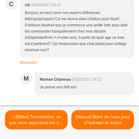
C
clo
20/10/2017 15:41
Bonjour, et merci pour ces supers références
bibliographiques! Ca me donne plein d'idées pour Noel!
D'ailleurs faudrait que je commence une petite liste pour aller
les commander tranquillement chez mon libraire
indépendant!<br /> A votre avis, à partir de quel age ce livre
est-il pertinent? J'ai l'impression que c'est plutot pour collège
minimun non?
Répondre
M
Maman Chameau
20/10/2017 16:12
Je pense vers 8/9 ans
< [Biblio] Transmettre, ce
[Astuce] Boire de l'eau pour
que nous apportons les uns
s'hydrater et mieux
les autres
apprendre >