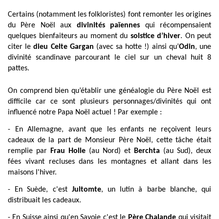
Certains (notamment les folkloristes) font remonter les origines
du Père Noël aux
divinités païennes
qui récompensaient
quelques bienfaiteurs au moment du
solstice d’hiver
. On peut
citer le
dieu Celte Gargan
(avec sa hotte !) ainsi qu’
Odin
, une
divinité scandinave parcourant le ciel sur un cheval huit 8
pattes.
On comprend bien qu’établir une généalogie du Père Noël est
difficile car ce sont plusieurs personnages/divinités qui ont
influencé notre Papa Noël actuel ! Par exemple :
- En Allemagne, avant que les enfants ne reçoivent leurs
cadeaux de la part de Monsieur Père Noël, cette tâche était
remplie par
Frau Holle
(au Nord) et
Berchta
(au Sud), deux
fées vivant recluses dans les montagnes et allant dans les
maisons l'hiver.
- En Suède, c'est
Jultomte
, un lutin à barbe blanche, qui
distribuait les cadeaux.
- En Suisse ainsi qu'en Savoie c'est le
Père Chalande
qui visitait