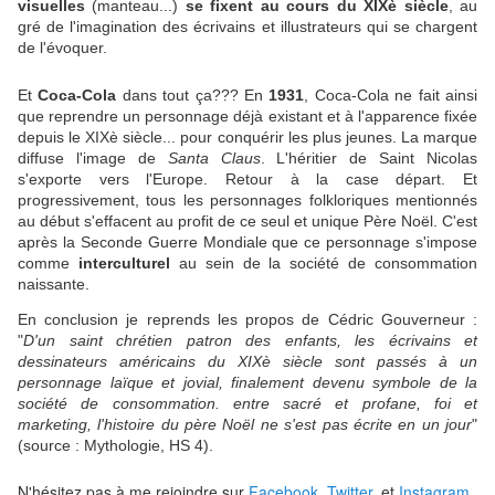
visuelles
(manteau...)
se fixent au cours du XIXè siècle
, au
gré de l'imagination des écrivains et illustrateurs qui se chargent
de l'évoquer.
Et
Coca-Cola
dans tout ça??? En
1931
, Coca-Cola ne fait ainsi
que reprendre un personnage déjà existant et à l'apparence fixée
depuis le XIXè siècle... pour conquérir les plus jeunes. La marque
diffuse l'image de
Santa Claus
. L'héritier de Saint Nicolas
s'exporte vers l'Europe. Retour à la case départ. Et
progressivement, tous les personnages folkloriques mentionnés
au début s'effacent au profit de ce seul et unique Père Noël. C'est
après la Seconde Guerre Mondiale que ce personnage s'impose
comme
interculturel
au sein de la société de consommation
naissante.
En conclusion je reprends les propos de Cédric Gouverneur :
"
D'un saint chrétien patron des enfants, les écrivains et
dessinateurs américains du XIXè siècle sont passés à un
personnage laïque et jovial, finalement devenu symbole de la
société de consommation. entre sacré et profane, foi et
marketing, l'histoire du père Noël ne s'est pas écrite en un jour
"
(source : Mythologie, HS 4).
N'hésitez pas à me rejoindre sur
Facebook
,
Twitter
, et
Instagram
.