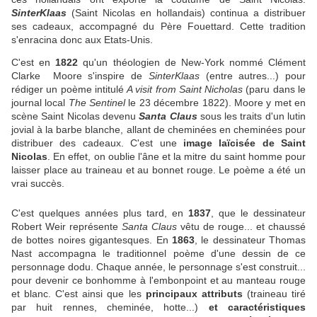
SinterKlaas
(Saint Nicolas en hollandais) continua a distribuer
ses cadeaux, accompagné du Père Fouettard. Cette tradition
s'enracina donc aux Etats-Unis.
C'est en
1822
qu'un théologien de New-York nommé Clément
Clarke Moore s'inspire de
SinterKlaas
(entre autres...) pour
rédiger un poème intitulé
A visit from Saint Nicholas
(paru dans le
journal local
The Sentinel
le 23 décembre 1822). Moore y met en
scène Saint Nicolas devenu
Santa Claus
sous les traits d'un lutin
jovial à la barbe blanche, allant de cheminées en cheminées pour
distribuer des cadeaux. C'est une
image laïcisée de Saint
Nicolas
. En effet, on oublie l'âne et la mitre du saint homme pour
laisser place au traineau et au bonnet rouge. Le poème a été un
vrai succès.
C'est quelques années plus tard, en
1837
, que le dessinateur
Robert Weir représente
Santa Claus
vêtu de rouge... et chaussé
de bottes noires gigantesques. En
1863
, le dessinateur Thomas
Nast accompagna le traditionnel poème d'une dessin de ce
personnage dodu. Chaque année, le personnage s'est construit...
pour devenir ce bonhomme à l'embonpoint et au manteau rouge
et blanc. C'est ainsi que les
principaux attributs
(traineau tiré
par huit rennes, cheminée, hotte...)
et caractéristiques