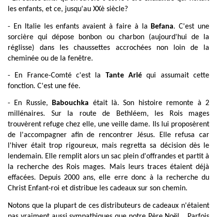
les enfants, et ce, jusqu'au XXè siècle?
- En Italie les enfants avaient à faire à la
Befana
. C'est une
sorcière qui dépose bonbon ou charbon (aujourd'hui de la
réglisse) dans les chaussettes accrochées non loin de la
cheminée ou de la fenêtre.
- En France-Comté c'est la
Tante Arié
qui assumait cette
fonction. C'est une fée.
- En Russie,
Babouchka
était là. Son histoire remonte à 2
millénaires. Sur la route de Bethléem, les Rois mages
trouvèrent refuge chez elle, une veille dame. Ils lui proposèrent
de l'accompagner afin de rencontrer Jésus. Elle refusa car
l'hiver était trop rigoureux, mais regretta sa décision dès le
lendemain. Elle remplit alors un sac plein d'offrandes et partit à
la recherche des Rois mages. Mais leurs traces étaient déjà
effacées. Depuis 2000 ans, elle erre donc à la recherche du
Christ Enfant-roi et distribue les cadeaux sur son chemin.
Notons que la plupart de ces distributeurs de cadeaux n'étaient
pas vraiment aussi sympathiques que notre Père Noël... Parfois