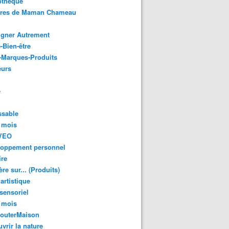
othèque
ures de Maman Chameau
igner Autrement
-Bien-être
-Marques-Produits
urs
e
ssable
 mois
VEO
loppement personnel
ire
re sur... (Produits)
 artistique
 sensoriel
 mois
GouterMaison
vrir la nature