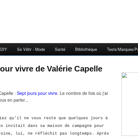
DIY
Se Vêtir - Mode
Santé
Bibliothèque
Tests/Marques/Pr
 pour vivre de Valérie Capelle
Capelle :
Sept jours pour vivre
. Le nombre de fois où j'ai
us en parler...
iez qu'il ne vous reste que quelques jours à
us invitait dans sa maison de campagne pour
toine, lui, ne réfléchit pas longtemps. Après