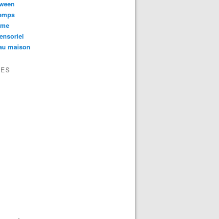
oween
temps
sme
ensoriel
au maison
VES