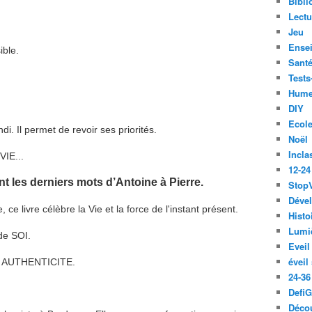
Bibli
Lect
Jeu
Ense
ible.
Santé
Tests
Hume
DIY
Ecol
i. Il permet de revoir ses priorités.
Noël
Incla
VIE...
12-24
nt les derniers mots d’Antoine à Pierre.
Stop
Déve
 ce livre célèbre la Vie et la force de l'instant présent.
Histo
Lumiè
de SOI.
Eveil
éveil
mot AUTHENTICITE.
24-36
Defi
Décou