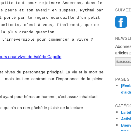
quitte tout pour rejoindre Andernos, dans le
SUIVEZ
es peurs et son avenir en suspens. Rythmé par
t porté par le regard écarquillé d'un petit
quelicots, c'est à vous, finalement, que ce
 la plus grande question...
NEWSL
 l'irréversible pour commencer à vivre ?
Abonnez
articles 
Email
e et rêves du personnage principal. La vie et la mort se
.. mais tout en centrant sur l'importance de la pleine
PAGES
[Ecol
d'aid
ayant pour héros un homme, c'est assez inhabituel.
CATÉG
 qui n'a en rien gâché le plaisir de la lecture.
La bi
Activ
Bienv