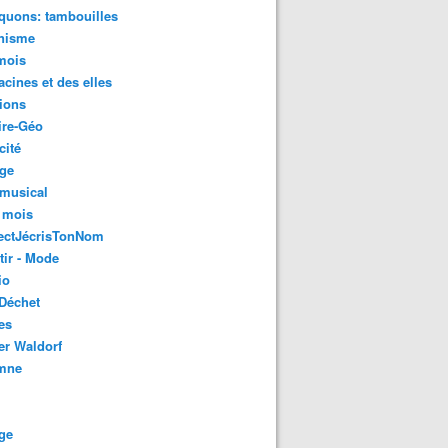
quons: tambouilles
nisme
mois
acines et des elles
ions
ire-Géo
cité
age
 musical
 mois
ectJécrisTonNom
tir - Mode
io
Déchet
es
er Waldorf
mne
ge