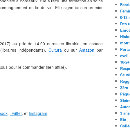
hophoniste à Bordeaux. Elle a reçu une formation en soins
Fabri
'accompagnement en fin de vie. Elle signe ici son premier
Fémi
0-12 
Des r
Emot
Histo
motri
2017) au prix de 14.90 euros en librairie, en espace
Port
libraires indépendants),
Cultura
ou sur
Amazon
par
eveil
18-24
ous pour le commander (lien affilié).
Resp
Se vê
Regg
Zéro 
Pâqu
Stein
Auto
book
,
Twitter
, et
Instagram
.
3 ans
Eté
Collè