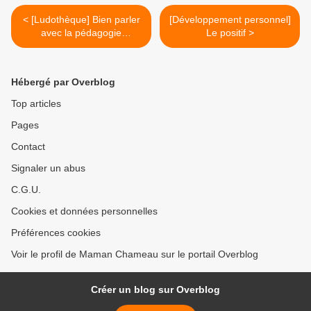
< [Ludothèque] Bien parler
[Développement personnel]
avec la pédagogie
Le positif >
Montessori (0-3 ans): 104
cartes classifiées pour
développer le langage du
Hébergé par Overblog
jeune enfant
Top articles
Pages
Contact
Signaler un abus
C.G.U.
Cookies et données personnelles
Préférences cookies
Voir le profil de Maman Chameau sur le portail Overblog
Créer un blog sur Overblog