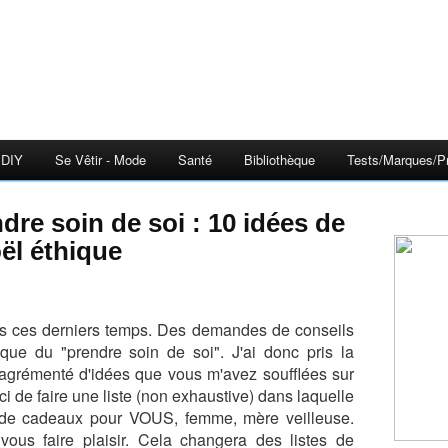
DIY
Se Vêtir - Mode
Santé
Bibliothèque
Tests/Marques/Pr
ël éthique
 ces derniers temps. Des demandes de conseils
que du "prendre soin de soi". J'ai donc pris la
'ai agrémenté d'idées que vous m'avez soufflées sur
 ici de faire une liste (non exhaustive) dans laquelle
 de cadeaux pour VOUS, femme, mère veilleuse.
us faire plaisir. Cela changera des listes de