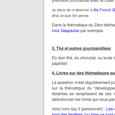
première commande avec le code
Je viens de m'abonner à
Ma French B
dirai ce que j'en pense.
Dans la thématique du Zéro déchet
inox GaspaJoe
par exemple.
3. Thé et autres gourmandises
Du bon thé, du chocolat, ou toute 
papilles!
4. Livres sur des thématiques qui
La question m'est régulièrement p
sur la thématique du "développem
librairies se remplissent de ces 
sélectionner les livres qui vous par
Voici mon top 3 (personnel!) :
Les 
sont des fenêtres (ou bien ce sont