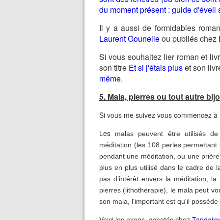
du moment présent : guide d'éveil s
Il y a aussi de formidables rom
Laurent Gounelle
ou publiés chez
Si vous souhaitez lier roman et liv
son titre
Et si j'étais plus
et son livr
même
.
5. Mala, pierres ou tout autre bi
Si vous me suivez vous commencez à m
Les
malas peuvent être utilisés de 
méditation (les 108 perles permettant
pendant une méditation, ou une prière,
plus en plus utilisé dans le cadre de 
pas d’intérêt envers la méditation, la
pierres (lithotherapie), le mala peut vo
son mala, l'important est qu'il possède
Voici les miens, achetés chez
Tandaime