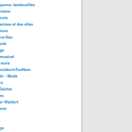
quons: tambouilles
nisme
mois
acines et des elles
ions
ire-Géo
cité
age
 musical
 mois
ectJécrisTonNom
tir - Mode
io
Déchet
es
er Waldorf
mne
ge