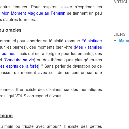
ARTIC
tre femmes. Pour respirer, laisser s'exprimer les
s
Mon Moment Magique au Féminin
se tiennent un peu
as d'autres formules.
 ou oracles
LIENS
personnel pour aborder sa féminité (comme
Féminitude
Ma p
ur les pierres), des moments bien-être (
Mes 7 familles
u bonheur
mais qui est à l'origine pour les enfants), des
l (
Conduire sa vie
) ou des thématiques plus générales
es esprits de la forêt
) ? Sans perler de divination ou de
 passer un moment avec soi, de se centrer sur une
sonnels. Il en existe des dizaines, sur des thématiques
 celui qui VOUS correspond à vous.
thique
-main ou tricoté avec amour? Il existe des petites