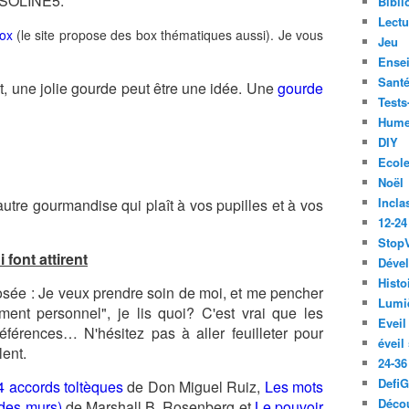
 SOLINE5.
Bibli
Lect
ox
(le site propose des box thématiques aussi). Je vous
Jeu
Ense
Santé
, une jolie gourde peut être une idée. Une
gourde
Tests
Hume
DIY
Ecol
Noël
Incla
autre gourmandise qui plaît à vos pupilles et à vos
12-24
Stop
 font attirent
Déve
Histo
osée : Je veux prendre soin de moi, et me pencher
Lumiè
ent personnel", je lis quoi? C'est vrai que les
Eveil
références… N'hésitez pas à aller feuilleter pour
éveil
lent.
24-36
Defi
4 accords toltèques
de Don Miguel Ruiz,
Les mots
Décou
 des murs)
de Marshall B. Rosenberg et
Le pouvoir