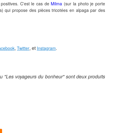
 positives. C'est le cas de
Milma
(sur la photo je porte
na) qui propose des pièces tricotées en alpaga par des
,
, et
.
acebook
Twitter
Instagram
jeu "Les voyageurs du bonheur" sont deux produits