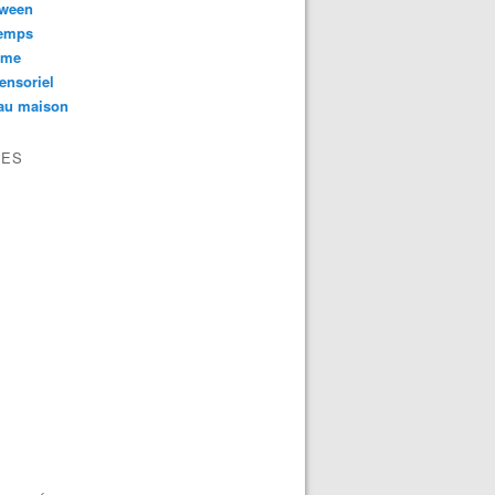
oween
temps
sme
ensoriel
au maison
VES