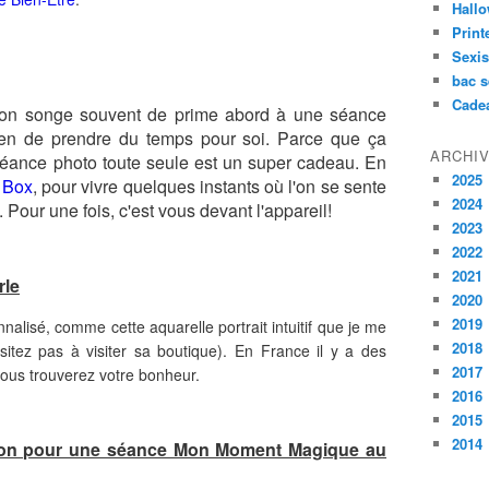
Hall
Prin
Sexi
bac s
Cade
on songe souvent de prime abord à une séance
bien de prendre du temps pour soi. Parce que ça
ARCHI
séance photo toute seule est un super cadeau. En
2025
 Box
, pour vivre quelques instants où l'on se sente
2024
 Pour une fois, c'est vous devant l'appareil!
2023
2022
2021
rle
2020
2019
nalisé, comme cette aquarelle portrait intuitif que je me
2018
sitez pas à visiter sa boutique). En France il y a des
2017
 vous trouverez votre bonheur.
2016
2015
2014
bon pour une séance Mon Moment Magique au