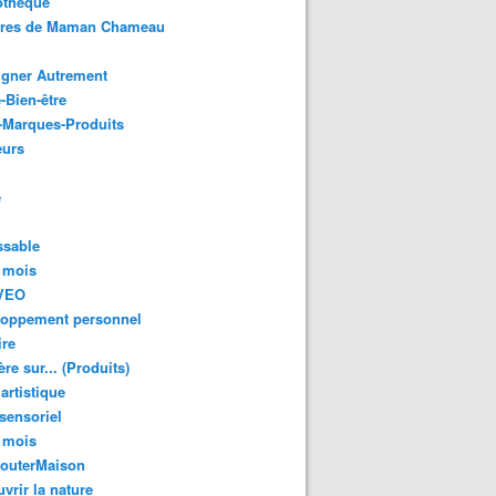
othèque
ures de Maman Chameau
igner Autrement
-Bien-être
-Marques-Produits
urs
e
ssable
 mois
VEO
loppement personnel
ire
re sur... (Produits)
 artistique
 sensoriel
 mois
GouterMaison
vrir la nature