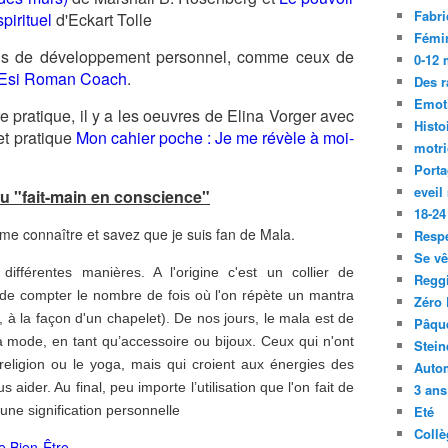
Fabri
pirituel
d'Eckart Tolle
Fémi
ans de développement personnel, comme ceux de
0-12 
Esi Roman Coach
.
Des r
Emot
re pratique, il y a les oeuvres de Elina Vorger avec
Histo
et pratique
Mon cahier poche : Je me révèle à moi-
motri
Port
eveil
jou "fait-main en conscience"
18-24
e connaître et savez que je suis fan de Mala.
Resp
Se vê
différentes manières. A l'origine c'est un collier de
Regg
 de compter le nombre de fois où l'on répète un mantra
Zéro 
 à la façon d'un chapelet).
De nos jours, le mala est de
Pâqu
la mode, en tant qu’accessoire ou bijoux.
Ceux qui n'ont
Stein
 religion ou le yoga, mais qui croient aux énergies des
Auto
us aider.
Au final, peu importe l’utilisation que l'on fait de
3 ans
 une signification personnelle
Eté
Collè
 Bien-Être
.