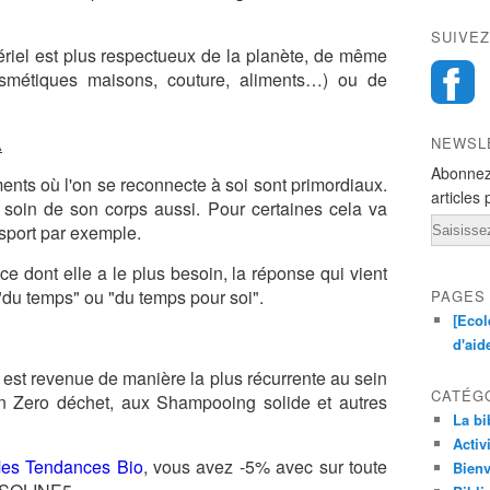
SUIVEZ
riel est plus respectueux de la planète, de même
osmétiques maisons, couture, aliments…) ou de
A
NEWSL
Abonnez
nts où l'on se reconnecte à soi sont primordiaux.
articles 
 soin de son corps aussi. Pour certaines cela va
Email
 sport par exemple.
dont elle a le plus besoin, la réponse qui vient
"du temps" ou "du temps pour soi".
PAGES
[Ecol
d'aid
i est revenue de manière la plus récurrente au sein
CATÉG
 Zero déchet, aux Shampooing solide et autres
La bi
Activ
es Tendances Bio
, vous avez -5% avec sur toute
Bienv