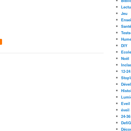
Bibli
Lect
Jeu
Ense
Santé
Tests
Hume
DIY
Ecol
Noël
Incla
12-24
Stop
Déve
Histo
Lumiè
Eveil
éveil
24-36
Defi
Décou