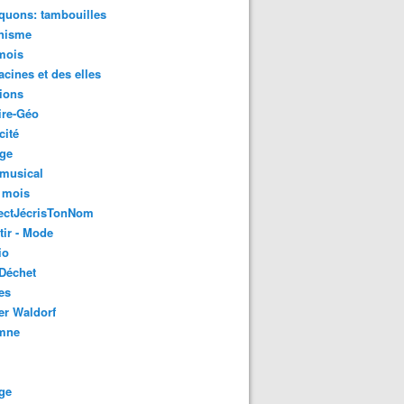
quons: tambouilles
nisme
mois
acines et des elles
ions
ire-Géo
cité
age
 musical
 mois
ectJécrisTonNom
tir - Mode
io
Déchet
es
er Waldorf
mne
ge