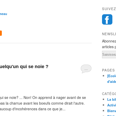
SUIVEZ
ameau
NEWSL
Abonnez
articles 
Email
uelqu'un qui se noie ?
…
PAGES
[Ecol
d'aid
CATÉG
i se noie? ... Non! On apprend à nager avant de se
La bi
as la charrue avant les boeufs comme dirait l'autre.
Activ
aucoup d'incohérences dans ce que je...
Bienv