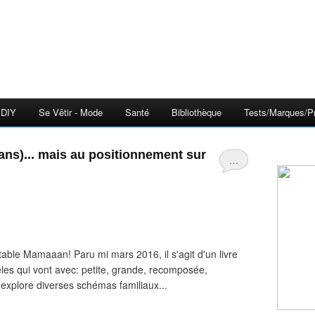
DIY
Se Vêtir - Mode
Santé
Bibliothèque
Tests/Marques/Pr
…
 table Mamaaan! Paru mi mars 2016, il s'agit d'un livre
èles qui vont avec: petite, grande, recomposée,
explore diverses schémas familiaux...