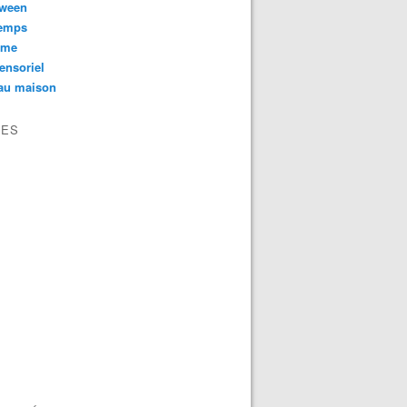
oween
temps
sme
ensoriel
au maison
VES