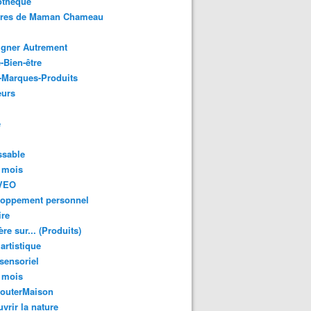
othèque
ures de Maman Chameau
igner Autrement
-Bien-être
-Marques-Produits
urs
e
ssable
 mois
VEO
loppement personnel
ire
re sur... (Produits)
 artistique
 sensoriel
 mois
GouterMaison
vrir la nature