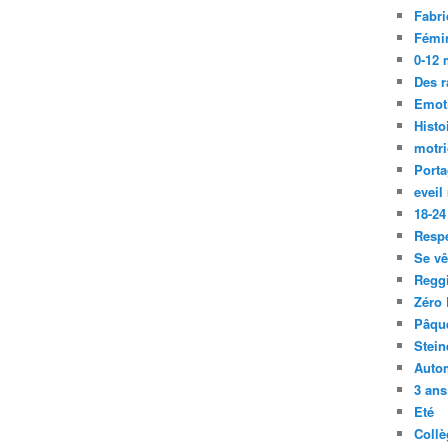
Fabri
Fémi
0-12 
Des r
Emot
Histo
motri
Port
eveil
18-24
Resp
Se vê
Regg
Zéro 
Pâqu
Stein
Auto
3 ans
Eté
Collè