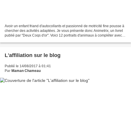
Avoir un enfant friand d'autocollants et passionné de motricité fine pousse à
chercher des activités adaptées. Je vous présente donc Animetrix, un livret
publié par "Deux Coqs d'or". Voici 12 portraits d'animaux à compléter avec
plus de 1 400 autocollants...
L'affiliation sur le blog
Publié le 14/08/2017 à 01:41
Par
Maman Chameau