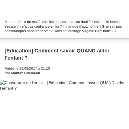
Votre enfant a du mal à faire les choses jusqu'au bout ? Il est tout le temps
stressé ? Il n'a pas confiance en lui ? Il manque d'autonomie ? Il ne sait pas
communiquer sans s'énerver ? Dans cet ouvrage Virginie Bapt traite 13
problématiques courantes....
[Education] Comment savoir QUAND aider
l’enfant ?
Publié le 10/08/2017 à 21:19
Par
Maman Chameau