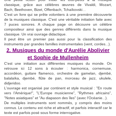
classique, grâce aux célèbres œuvres de Vivaldi, Mozart,
Bach, Beethoven, Bizet, Offenbach, Tchaïkovski…
C'est un livre qui se prête volontiers à une première découverte
de la musiques classique. C'est une véritable initiation faite avec
7 puces sonores. A chaque page on découvre un célèbre
compositeur ainsi que des genres différents dans la musique
classique. Un vrai ouvrage didactique.
Il peut être un premier pas aussi pour la classification des
instruments par grandes familles instrumentales (vent, cordes...).
2. Musiques du monde d'Aurélie Abolivier
et Sophie de Mullenheim
C'est une initiation aux différentes musiques du monde. On
retrouve ici 12 sons à écouter : harmonica, cornemuse,
accordéon, guitare flamenco, orchestre de gamelan, djembé,
balalaïka, djembé, flûte de pan, morceau de jazz, ukulele,
didjeridoo.
L'ouvrage est organisé par continent et style musical : "En route
vers l'Amérique!", "L'Europe musicienne", "Rythmes africains",
"Notes asiatiques" et "Au diapason des îles" (avec l'Océanie...).
De multiples instruments sont nommés, y compris des moins
connus. Le contenu est riche et attractif, et parfois interactif car le
texte est parfois posé sous forme interrogative.