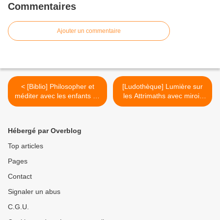
Commentaires
Ajouter un commentaire
< [Biblio] Philosopher et
[Ludothèque] Lumière sur
méditer avec les enfants de
les Attrimaths avec miroir
Frédéric Lenoir
d'angle (Coccinelle
Boutique) >
Hébergé par Overblog
Top articles
Pages
Contact
Signaler un abus
C.G.U.