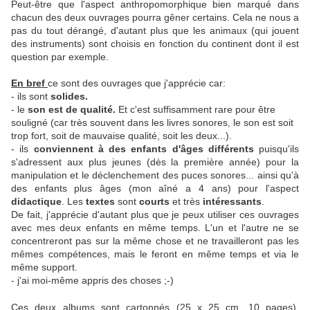
Peut-être que l'aspect anthropomorphique bien marqué dans
chacun des deux ouvrages pourra gêner certains. Cela ne nous a
pas du tout dérangé, d'autant plus que les animaux (qui jouent
des instruments) sont choisis en fonction du continent dont il est
question par exemple.
En bref
ce sont des ouvrages que j'apprécie car:
- ils sont
solides.
- le
son est de qualité.
Et c'est suffisamment rare pour être
souligné (car très souvent dans les livres sonores, le son est soit
trop fort, soit de mauvaise qualité, soit les deux...).
- ils
conviennent à des enfants d'âges différents
puisqu'ils
s'adressent aux plus jeunes (dès la première année) pour la
manipulation et le déclenchement des puces sonores... ainsi qu'à
des enfants plus âges (mon aîné a 4 ans) pour l'aspect
didactique
. Les
textes
sont
courts
et très
intéressants
.
De fait, j'apprécie d'autant plus que je peux utiliser ces ouvrages
avec mes deux enfants en même temps. L'un et l'autre ne se
concentreront pas sur la même chose et ne travailleront pas les
mêmes compétences, mais le feront en même temps et via le
même support.
- j'ai moi-même appris des choses ;-)
Ces deux albums sont cartonnés (25 x 25 cm, 10 pages).