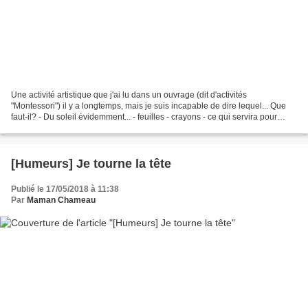
Une activité artistique que j'ai lu dans un ouvrage (dit d'activités
"Montessori") il y a longtemps, mais je suis incapable de dire lequel... Que
faut-il? - Du soleil évidemment... - feuilles - crayons - ce qui servira pour
l'empreinte: des figurines...
[Humeurs] Je tourne la tête
Publié le 17/05/2018 à 11:38
Par
Maman Chameau