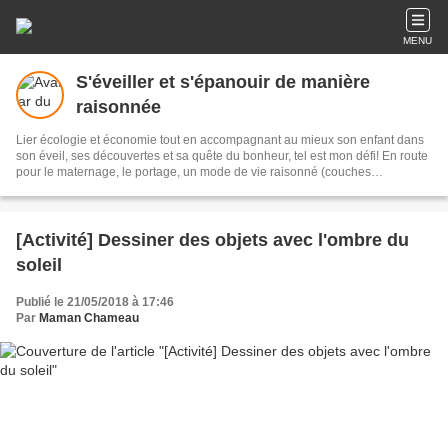
MENU
S'éveiller et s'épanouir de manière
raisonnée
Lier écologie et économie tout en accompagnant au mieux son enfant dans
son éveil, ses découvertes et sa quête du bonheur, tel est mon défi! En route
pour le maternage, le portage, un mode de vie raisonné (couches
lavables....), l'éducation bienveillante et la parentalité positive... Lectures,
réflexions personnelles, activités et jeux sont partagés.
[Activité] Dessiner des objets avec l'ombre du
soleil
Publié le 21/05/2018 à 17:46
Par
Maman Chameau