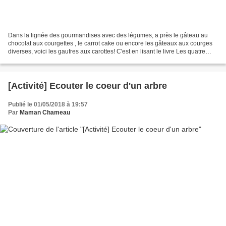
Dans la lignée des gourmandises avec des légumes, a près le gâteau au
chocolat aux courgettes , le carrot cake ou encore les gâteaux aux courges
diverses, voici les gaufres aux carottes! C'est en lisant le livre Les quatre
saisons : 50 activités Montessori...
[Activité] Ecouter le coeur d'un arbre
Publié le 01/05/2018 à 19:57
Par
Maman Chameau