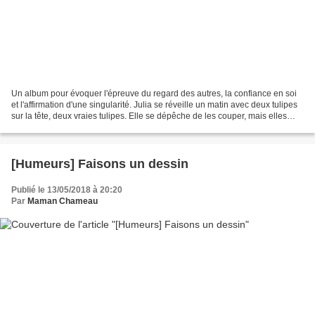
Un album pour évoquer l'épreuve du regard des autres, la confiance en soi
et l'affirmation d'une singularité. Julia se réveille un matin avec deux tulipes
sur la tête, deux vraies tulipes. Elle se dépêche de les couper, mais elles
repoussent aussitôt....
[Humeurs] Faisons un dessin
Publié le 13/05/2018 à 20:20
Par
Maman Chameau