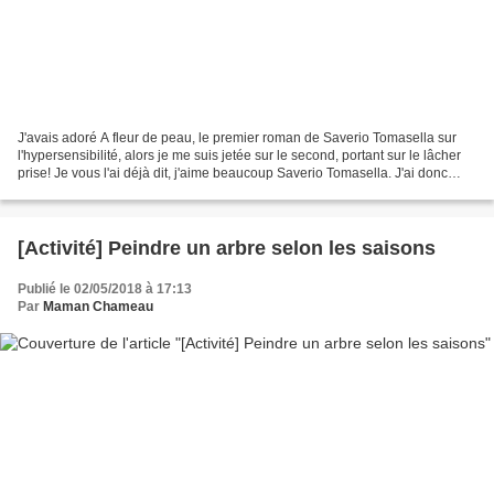
J'avais adoré A fleur de peau, le premier roman de Saverio Tomasella sur
l'hypersensibilité, alors je me suis jetée sur le second, portant sur le lâcher
prise! Je vous l'ai déjà dit, j'aime beaucoup Saverio Tomasella. J'ai donc
accueilli la nouvelle de...
[Activité] Peindre un arbre selon les saisons
Publié le 02/05/2018 à 17:13
Par
Maman Chameau