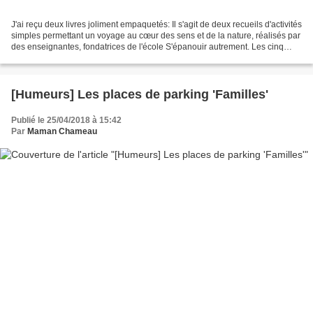
J'ai reçu deux livres joliment empaquetés: Il s'agit de deux recueils d'activités
simples permettant un voyage au cœur des sens et de la nature, réalisés par
des enseignantes, fondatrices de l'école S'épanouir autrement. Les cinq
sens: 50 activités pour...
[Humeurs] Les places de parking 'Familles'
Publié le 25/04/2018 à 15:42
Par
Maman Chameau