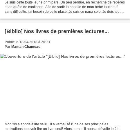
Je suis cette toute jeune primipare. Un peu perdue, en recherche de repères
et en quête de confiance. Afin de sortir la nacelle de mon bébé tout neuf,
sans difficulté, j'ai besoin de cette place. Je suis ce papa solo. Je dois tout
gérer, seul. Afin de...
[Biblio] Nos livres de premières lectures...
Publié le 18/04/2018 à 20:31
Par
Maman Chameau
Mon fils a appris à lire seul... Il a verbalisé l'une de ses principales
motivations: pouvoir lire un livre seul! Alors, lorsqu'il nous a dévoilé le fait