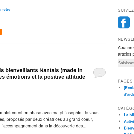
n-être
SUIVEZ
NEWSL
Abonnez
articles 
Email
…
 émotions et la positive attitude
PAGES
[Ecol
d'aid
CATÉG
complètement en phase avec ma philosophie. Je vous
La bi
s, proposés par deux créatrices au grand coeur,
Activ
ur l'accompagnement dans la découverte des...
Bienv