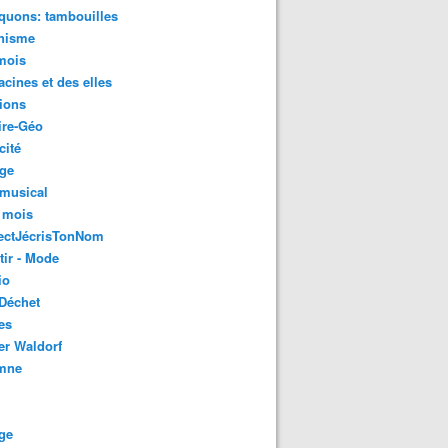
quons: tambouilles
nisme
mois
acines et des elles
ions
ire-Géo
cité
age
 musical
 mois
ectJécrisTonNom
tir - Mode
io
Déchet
es
er Waldorf
mne
ge