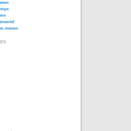
oween
temps
sme
ensoriel
au maison
VES