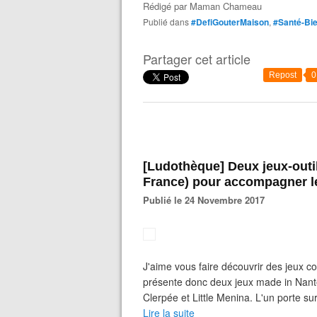
Rédigé par
Maman Chameau
Publié dans
#DefiGouterMaison
,
#Santé-Bie
Partager cet article
Repost
0
[Ludothèque] Deux jeux-outils bienveillants Nantais (made in
France) pour accompagner les
Publié le 24 Novembre 2017
J'aime vous faire découvrir des jeux 
présente donc deux jeux made in Nante
Clerpée et Little Menina. L'un porte s
Lire la suite