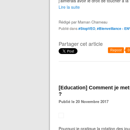
j'aimerais avoir le droit de toucher à l
Lire la suite
Rédigé par
Maman Chameau
Publié dans
#StopVEO
,
#Bienveillance - EN
Partager cet article
Repost
0
[Education] Comment je mets en pratique la rotation des jouets
?
Publié le 20 Novembre 2017
Pourquoi je pratique la rotation des j