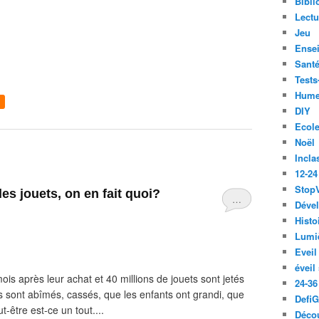
Bibli
Lect
Jeu
Ense
Santé
Tests
Hume
DIY
Ecol
Noël
Incla
12-24
Stop
les jouets, on en fait quoi?
…
Déve
Histo
Lumiè
Eveil
éveil
mois après leur achat et 40 millions de jouets sont jetés
24-36
 sont abîmés, cassés, que les enfants ont grandi, que
Defi
-être est-ce un tout....
Décou