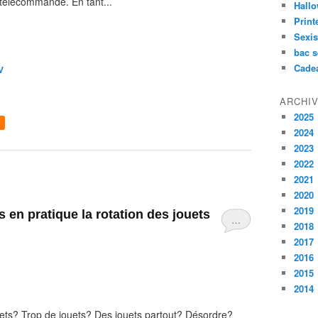
a télécommande. En tant...
Hall
Prin
Sexi
bac s
Cade
V
ARCHI
2025
2024
2023
2022
2021
2020
2019
…
2018
2017
2016
2015
2014
ouets? Trop de jouets? Des jouets partout? Désordre?