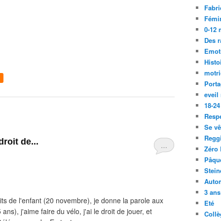
Fabri
Fémi
0-12 
Des r
Emot
Histo
motri
Port
eveil
18-24
Resp
Se vê
Regg
droit de...
…
Zéro 
Pâqu
Stein
Auto
3 ans
its de l'enfant (20 novembre), je donne la parole aux
Eté
ans), j'aime faire du vélo, j'ai le droit de jouer, et
Collè