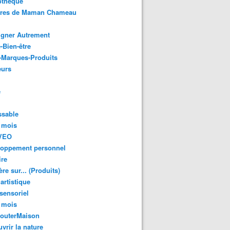
othèque
ures de Maman Chameau
igner Autrement
-Bien-être
-Marques-Produits
urs
e
ssable
 mois
VEO
loppement personnel
ire
re sur... (Produits)
 artistique
 sensoriel
 mois
GouterMaison
vrir la nature