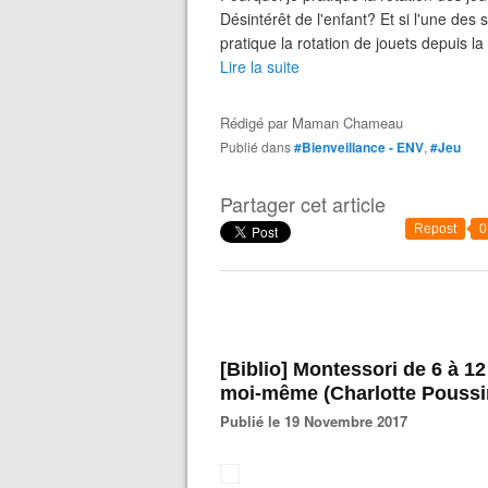
Désintérêt de l'enfant? Et si l'une des 
pratique la rotation de jouets depuis l
Lire la suite
Rédigé par
Maman Chameau
Publié dans
#Bienveillance - ENV
,
#Jeu
Partager cet article
Repost
0
[Biblio] Montessori de 6 à 12 ans - Apprends-moi à penser par
moi-même (Charlotte Poussi
Publié le 19 Novembre 2017