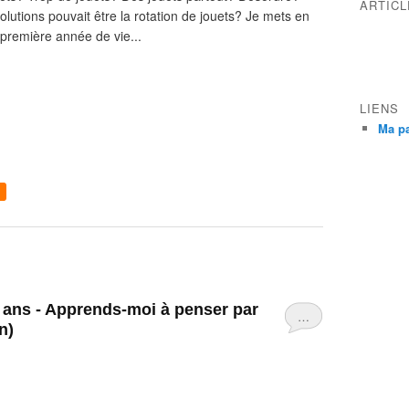
ARTIC
solutions pouvait être la rotation de jouets? Je mets en
a première année de vie...
LIENS
Ma p
…
n)