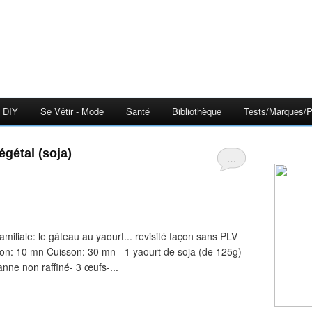
DIY
Se Vêtir - Mode
Santé
Bibliothèque
Tests/Marques/P
égétal (soja)
…
amiliale: le gâteau au yaourt... revisité façon sans PLV
ion: 10 mn Cuisson: 30 mn - 1 yaourt de soja (de 125g)-
anne non raffiné- 3 œufs-...