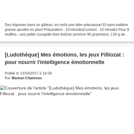
Des légumes dans un gâteau, en voilà une idée astucieuse! Et sans matière
grasse ajoutée en plus! Préparation : 10 minutesCuisson : 10 minutes Pour 8
muffins.- une petite courgette bien fraîche (environ 90 grammes)- 130 g de
chocolat noir pâtissier à...
[Ludothèque] Mes émotions, les jeux Filliozat :
pour nourrir l'intelligence émotionnelle
Publié le 13/10/2017 à 16:56
Par
Maman Chameau