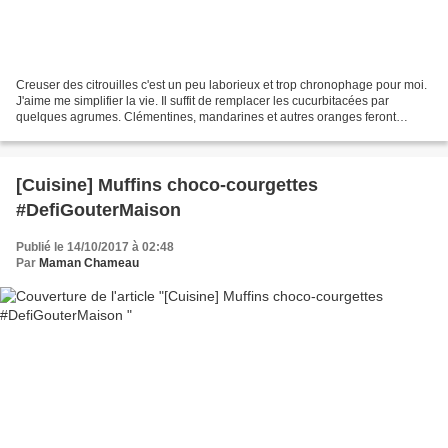
Creuser des citrouilles c'est un peu laborieux et trop chronophage pour moi.
J'aime me simplifier la vie. Il suffit de remplacer les cucurbitacées par
quelques agrumes. Clémentines, mandarines et autres oranges feront
l'affaire! Et au final, on peut même...
[Cuisine] Muffins choco-courgettes
#DefiGouterMaison
Publié le 14/10/2017 à 02:48
Par
Maman Chameau