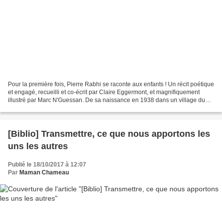
Pour la première fois, Pierre Rabhi se raconte aux enfants ! Un récit poétique
et engagé, recueilli et co-écrit par Claire Eggermont, et magnifiquement
illustré par Marc N'Guessan. De sa naissance en 1938 dans un village du
désert algérien jusqu'à aujourd'hui...
[Biblio] Transmettre, ce que nous apportons les
uns les autres
Publié le 18/10/2017 à 12:07
Par
Maman Chameau