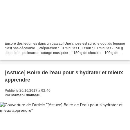
Encore des légumes dans un gâteau! Une chose est sûre: le goût du légume
n'est pas décelable... Préparation : 10 minutes Cuisson : 10 minutes - 150 g
de potiron, potimarron, courge musquée... - 150 g de chocolat - 100 g de
farine - 70ml d'huile végétale...
[Astuce] Boire de l'eau pour s'hydrater et mieux
apprendre
Publié le 20/10/2017 à 02:40
Par
Maman Chameau