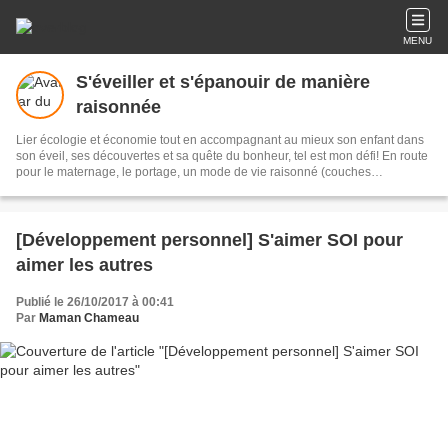
MENU
S'éveiller et s'épanouir de manière
raisonnée
Lier écologie et économie tout en accompagnant au mieux son enfant dans
son éveil, ses découvertes et sa quête du bonheur, tel est mon défi! En route
pour le maternage, le portage, un mode de vie raisonné (couches
lavables....), l'éducation bienveillante et la parentalité positive... Lectures,
réflexions personnelles, activités et jeux sont partagés.
[Développement personnel] S'aimer SOI pour
aimer les autres
Publié le 26/10/2017 à 00:41
Par
Maman Chameau