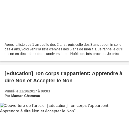
Après la liste des 1 an , celle des 2 ans , puis celle des 3 ans , et enfin celle
des 4 ans, voici venir la liste d'envies des 5 ans de mon fils. Je rappelle qu'il
est né en décembre, donc anniversaire et Noël sont très proches. Je précise
que tout au...
[Education] Ton corps t'appartient: Apprendre à
dire Non et Accepter le Non
Publié le 22/10/2017 à 09:03
Par
Maman Chameau