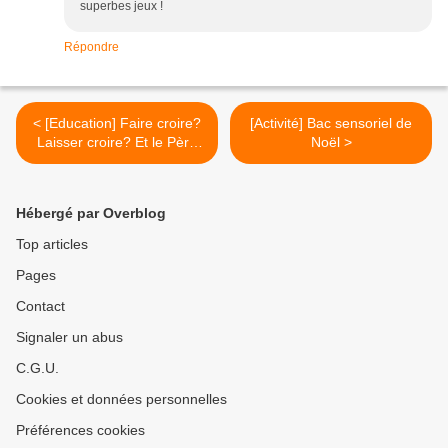
superbes jeux !
Répondre
< [Education] Faire croire?
[Activité] Bac sensoriel de
Laisser croire? Et le Père
Noël >
Noël dans tout ça? Retour
sur nos choix...
Hébergé par Overblog
Top articles
Pages
Contact
Signaler un abus
C.G.U.
Cookies et données personnelles
Préférences cookies